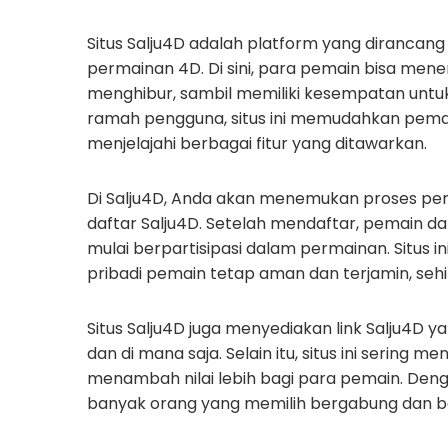
Situs Salju4D adalah platform yang dirancan
permainan 4D. Di sini, para pemain bisa me
menghibur, sambil memiliki kesempatan untu
ramah pengguna, situs ini memudahkan pem
menjelajahi berbagai fitur yang ditawarkan.
Di Salju4D, Anda akan menemukan proses pen
daftar Salju4D. Setelah mendaftar, pemain 
mulai berpartisipasi dalam permainan. Situs 
pribadi pemain tetap aman dan terjamin, seh
Situs Salju4D juga menyediakan link Salju4D
dan di mana saja. Selain itu, situs ini serin
menambah nilai lebih bagi para pemain. Denga
banyak orang yang memilih bergabung dan be