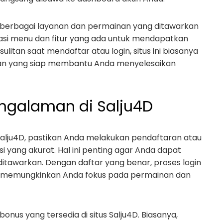
i berbagai layanan dan permainan yang ditawarkan
rasi menu dan fitur yang ada untuk mendapatkan
itan saat mendaftar atau login, situs ini biasanya
an yang siap membantu Anda menyelesaikan
ngalaman di Salju4D
lju4D, pastikan Anda melakukan pendaftaran atau
 yang akurat. Hal ini penting agar Anda dapat
itawarkan. Dengan daftar yang benar, proses login
t, memungkinkan Anda fokus pada permainan dan
nus yang tersedia di situs Salju4D. Biasanya,