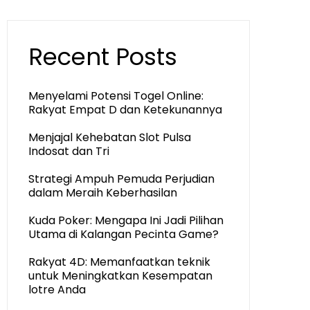
Recent Posts
Menyelami Potensi Togel Online:
Rakyat Empat D dan Ketekunannya
Menjajal Kehebatan Slot Pulsa
Indosat dan Tri
Strategi Ampuh Pemuda Perjudian
dalam Meraih Keberhasilan
Kuda Poker: Mengapa Ini Jadi Pilihan
Utama di Kalangan Pecinta Game?
Rakyat 4D: Memanfaatkan teknik
untuk Meningkatkan Kesempatan
lotre Anda