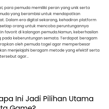
el, para pemuda memiliki peran yang unik serta
 pemuda yang berambisi untuk mendapatkan
. Dalam era digital sekarang, kehadiran platform
setiap orang untuk mencoba peruntungannya
kin favorit di kalangan pemuda.Namun, keberhasilan
ng pada keberuntungan semata. Terdapat beragam
erapkan oleh pemuda togel agar memperbesar
akan menjelajahi beragam metode yang efektif serta
tersebut agar…
pa Ini Jadi Pilihan Utama
nta Game?