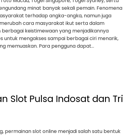
 Toto Macau, Togel Singapore, Togel Sydney, serta
l mengundang minat banyak sekali pemain. Fenomena
masyarakat terhadap angka-angka, namun juga
merubah cara masyarakat ikut serta dalam
 berbagai keistimewaan yang menjadikannya
ses untuk mengakses sampai berbagai ciri menarik,
yang memuaskan. Para pengguna dapat…
n Slot Pulsa Indosat dan Tri
, permainan slot online menjadi salah satu bentuk