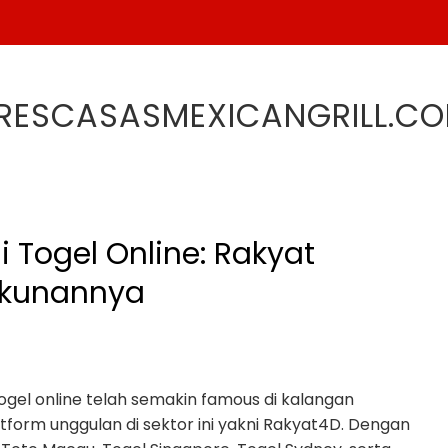
RESCASASMEXICANGRILL.C
 Togel Online: Rakyat
ekunannya
gel online telah semakin famous di kalangan
form unggulan di sektor ini yakni Rakyat4D. Dengan