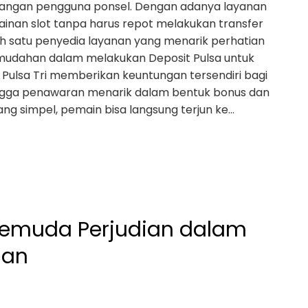
kalangan pengguna ponsel. Dengan adanya layanan
ainan slot tanpa harus repot melakukan transfer
h satu penyedia layanan yang menarik perhatian
emudahan dalam melakukan Deposit Pulsa untuk
t Pulsa Tri memberikan keuntungan tersendiri bagi
ingga penawaran menarik dalam bentuk bonus dan
ng simpel, pemain bisa langsung terjun ke…
Pemuda Perjudian dalam
lan