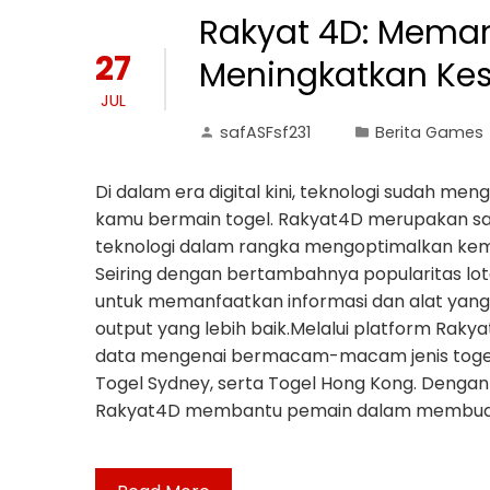
Rakyat 4D: Meman
27
Meningkatkan Ke
JUL
safASFsf231
Berita Games
Di dalam era digital kini, teknologi sudah me
kamu bermain togel. Rakyat4D merupakan 
teknologi dalam rangka mengoptimalkan kem
Seiring dengan bertambahnya popularitas lot
untuk memanfaatkan informasi dan alat yang
output yang lebih baik.Melalui platform Rak
data mengenai bermacam-macam jenis togel,
Togel Sydney, serta Togel Hong Kong. Dengan fa
Rakyat4D membantu pemain dalam membuat