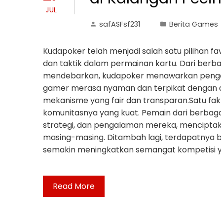
JUL
safASFsf231
Berita Games
Kudapoker telah menjadi salah satu pilihan f
dan taktik dalam permainan kartu. Dari berba
mendebarkan, kudapoker menawarkan pengal
gamer merasa nyaman dan terpikat dengan 
mekanisme yang fair dan transparan.Satu fa
komunitasnya yang kuat. Pemain dari berbagai
strategi, dan pengalaman mereka, menciptak
masing-masing. Ditambah lagi, terdapatnya 
semakin meningkatkan semangat kompetisi ya
Read More