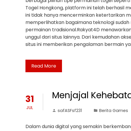
berbagai pilihan tipe permainan togel seperti
Togel Hongkong, platform ini telah berhasi
ini tidak hanya mencerminkan ketertarikan 
memperlihatkan bagaimana teknologi sudah 
permainan tradisional.Rakyat4D menawarkan
unggul dari situs lainnya. Dari kemudahan ak
situs ini memberikan pengalaman bermain 
Read More
Menjajal Kehebata
31
JUL
safASFsf231
Berita Games
Dalam dunia digital yang semakin berkembang