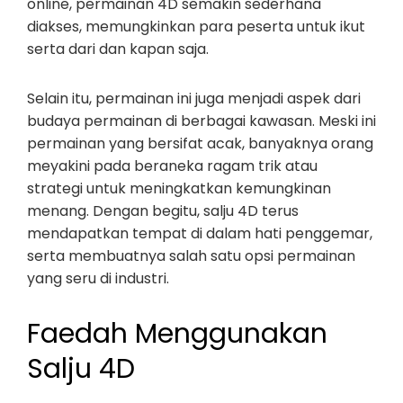
online, permainan 4D semakin sederhana
diakses, memungkinkan para peserta untuk ikut
serta dari dan kapan saja.
Selain itu, permainan ini juga menjadi aspek dari
budaya permainan di berbagai kawasan. Meski ini
permainan yang bersifat acak, banyaknya orang
meyakini pada beraneka ragam trik atau
strategi untuk meningkatkan kemungkinan
menang. Dengan begitu, salju 4D terus
mendapatkan tempat di dalam hati penggemar,
serta membuatnya salah satu opsi permainan
yang seru di industri.
Faedah Menggunakan
Salju 4D