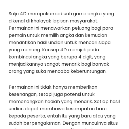
Salju 4D merupakan sebuah game angka yang
dikenal di khalayak lapisan masyarakat.
Permainan ini menawarkan peluang bagi para
pemain untuk memilih angka dan kemudian
menantikan hasil undian untuk mencari siapa
yang menang. Konsep 4D merujuk pada
kombinasi angka yang berupa 4 digit, yang
menjadikannya sangat menarik bagi banyak
orang yang suka mencoba keberuntungan.
Permainan ini tidak hanya memberikan
kesenangan, tetapi juga potensi untuk
memenangkan hadiah yang menarik. Setiap hasil
undian dapat membawa kesempatan baru
kepada peserta, entah itu yang baru atau yang
sudah berpengalaman. Dengan munculnya situs