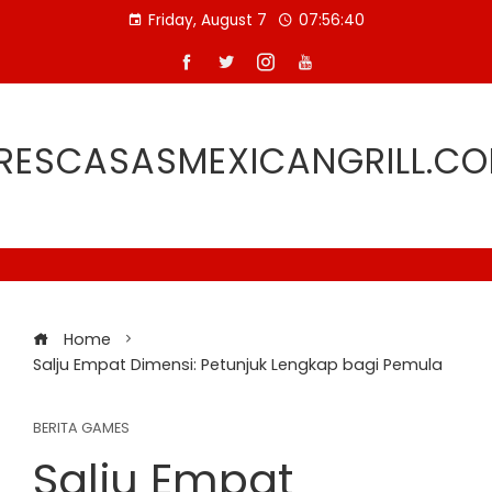
Skip
Friday, August 7
07:56:40
to
content
RESCASASMEXICANGRILL.C
Home
Salju Empat Dimensi: Petunjuk Lengkap bagi Pemula
BERITA GAMES
Salju Empat