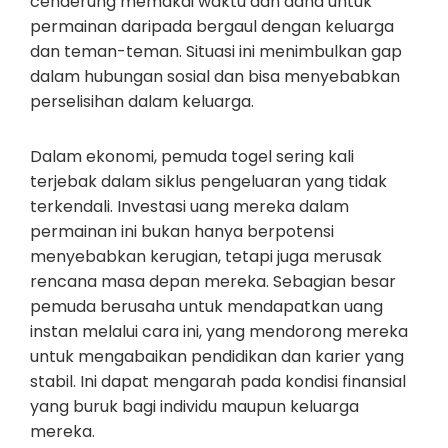
cenderung memakai waktu dan dana untuk
permainan daripada bergaul dengan keluarga
dan teman-teman. Situasi ini menimbulkan gap
dalam hubungan sosial dan bisa menyebabkan
perselisihan dalam keluarga.
Dalam ekonomi, pemuda togel sering kali
terjebak dalam siklus pengeluaran yang tidak
terkendali. Investasi uang mereka dalam
permainan ini bukan hanya berpotensi
menyebabkan kerugian, tetapi juga merusak
rencana masa depan mereka. Sebagian besar
pemuda berusaha untuk mendapatkan uang
instan melalui cara ini, yang mendorong mereka
untuk mengabaikan pendidikan dan karier yang
stabil. Ini dapat mengarah pada kondisi finansial
yang buruk bagi individu maupun keluarga
mereka.