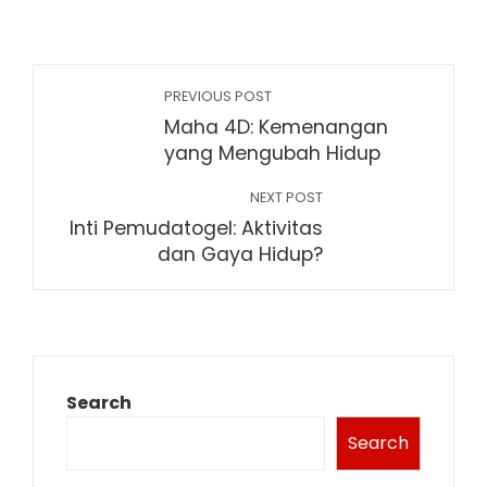
PREVIOUS POST
Maha 4D: Kemenangan
yang Mengubah Hidup
NEXT POST
Inti Pemudatogel: Aktivitas
dan Gaya Hidup?
Search
Search