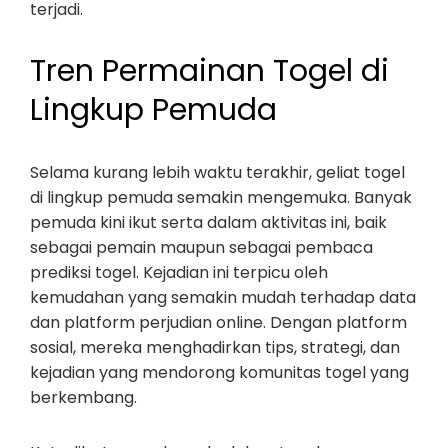
terjadi.
Tren Permainan Togel di
Lingkup Pemuda
Selama kurang lebih waktu terakhir, geliat togel
di lingkup pemuda semakin mengemuka. Banyak
pemuda kini ikut serta dalam aktivitas ini, baik
sebagai pemain maupun sebagai pembaca
prediksi togel. Kejadian ini terpicu oleh
kemudahan yang semakin mudah terhadap data
dan platform perjudian online. Dengan platform
sosial, mereka menghadirkan tips, strategi, dan
kejadian yang mendorong komunitas togel yang
berkembang.