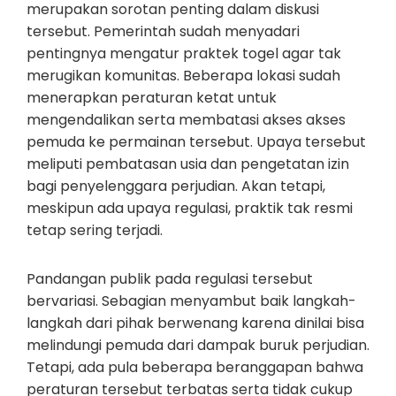
merupakan sorotan penting dalam diskusi
tersebut. Pemerintah sudah menyadari
pentingnya mengatur praktek togel agar tak
merugikan komunitas. Beberapa lokasi sudah
menerapkan peraturan ketat untuk
mengendalikan serta membatasi akses akses
pemuda ke permainan tersebut. Upaya tersebut
meliputi pembatasan usia dan pengetatan izin
bagi penyelenggara perjudian. Akan tetapi,
meskipun ada upaya regulasi, praktik tak resmi
tetap sering terjadi.
Pandangan publik pada regulasi tersebut
bervariasi. Sebagian menyambut baik langkah-
langkah dari pihak berwenang karena dinilai bisa
melindungi pemuda dari dampak buruk perjudian.
Tetapi, ada pula beberapa beranggapan bahwa
peraturan tersebut terbatas serta tidak cukup