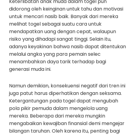
Keterlibatan anak muda dalam togel pun
didorong oleh keinginan untuk tahu dan motivasi
untuk mencari nasib baik. Banyak dari mereka
melihat togel sebagai suatu cara untuk
mendapatkan uang dengan cepat, walaupun
risiko yang dihadapi sangat tinggi. Selain itu,
adanya keyakinan bahwa nasib dapat ditentukan
melalui angka yang para pemain selec
menambahkan daya tarik terhadap bagi
generasi muda ini.
Namun demikian, konsekuensi negatif dari tren ini
juga patut harus diperhatikan dengan seksama.
Ketergantungan pada togel dapat mengubah
pola pikir pemuda dalam mengelola uang
mereka. Beberapa dari mereka mungkin
mengabaikan kewajiban finansial demi mengejar
bilangan taruhan. Oleh karena itu, penting bagi