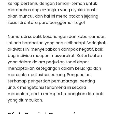
kerap bertemu dengan teman-teman untuk
membahas angka-angka yang diyakini pasti
akan muncul, dan hal ini menciptakan jejaring
sosial di antara para penggemar togel.
Namun, di sebalik kesenangan dan kebersamaan
ini, ada hambatan yang harus dihadapi. Seringkali,
aktivitas ini menyebabkan dampak negatif, baik
bagi individu maupun masyarakat. Keterlibatan
yang dalam dalam perjudian togel dapat
menciptakan ketegangan dalam keluarga dan
merusak reputasi seseorang. Pengenalan
terhadap pengertian pemudatogel penting
untuk mengetahui fenomena ini secara
mendalam, serta mempertimbangkan dampak
yang ditimbulkan.