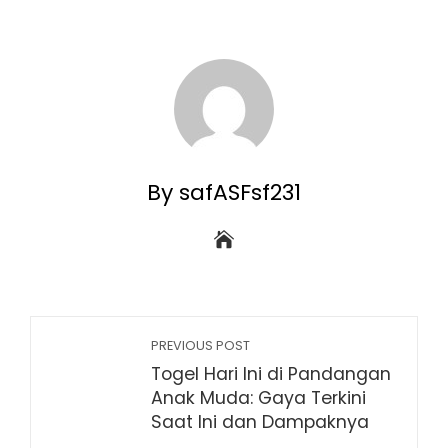
By safASFsf231
PREVIOUS POST
Togel Hari Ini di Pandangan
Anak Muda: Gaya Terkini
Saat Ini dan Dampaknya