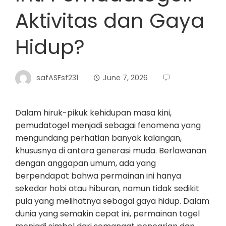
Aktivitas dan Gaya
Hidup?
safASFsf231
June 7, 2026
Dalam hiruk-pikuk kehidupan masa kini,
pemudatogel menjadi sebagai fenomena yang
mengundang perhatian banyak kalangan,
khususnya di antara generasi muda. Berlawanan
dengan anggapan umum, ada yang
berpendapat bahwa permainan ini hanya
sekedar hobi atau hiburan, namun tidak sedikit
pula yang melihatnya sebagai gaya hidup. Dalam
dunia yang semakin cepat ini, permainan togel