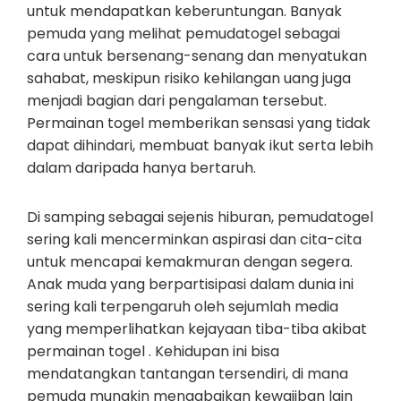
untuk mendapatkan keberuntungan. Banyak
pemuda yang melihat pemudatogel sebagai
cara untuk bersenang-senang dan menyatukan
sahabat, meskipun risiko kehilangan uang juga
menjadi bagian dari pengalaman tersebut.
Permainan togel memberikan sensasi yang tidak
dapat dihindari, membuat banyak ikut serta lebih
dalam daripada hanya bertaruh.
Di samping sebagai sejenis hiburan, pemudatogel
sering kali mencerminkan aspirasi dan cita-cita
untuk mencapai kemakmuran dengan segera.
Anak muda yang berpartisipasi dalam dunia ini
sering kali terpengaruh oleh sejumlah media
yang memperlihatkan kejayaan tiba-tiba akibat
permainan togel . Kehidupan ini bisa
mendatangkan tantangan tersendiri, di mana
pemuda mungkin mengabaikan kewajiban lain