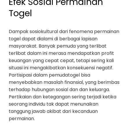
Efek Sosial Permainan
Togel
Dampak sosiokultural dari fenomena permainan
togel dapat dialami di berbagai lapisan
masyarakat. Banyak pemuda yang terlibat
terlibat dalam ini merasa mendapatkan profit
keuangan yang cepat cepat, tetapi sering kali
situasi ini mengakibatkan konsekuensi negatif.
Partisipasi dalam pemudatogel bisa
menyebabkan masalah finansial, yang berimbas
terhadap hubungan sosial dan dan keluarga.
Pertikaian dan ketegangan sering terjadi ketika
seorang individu tak dapat menunaikan
tanggung jawab akibat dari kecanduan
permainan.