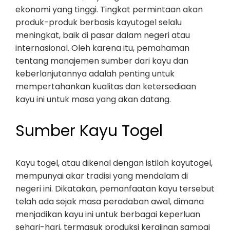
ekonomi yang tinggi. Tingkat permintaan akan
produk-produk berbasis kayutogel selalu
meningkat, baik di pasar dalam negeri atau
internasional. Oleh karena itu, pemahaman
tentang manajemen sumber dari kayu dan
keberlanjutannya adalah penting untuk
mempertahankan kualitas dan ketersediaan
kayu ini untuk masa yang akan datang.
Sumber Kayu Togel
Kayu togel, atau dikenal dengan istilah kayutogel,
mempunyai akar tradisi yang mendalam di
negeri ini. Dikatakan, pemanfaatan kayu tersebut
telah ada sejak masa peradaban awal, dimana
menjadikan kayu ini untuk berbagai keperluan
sehari-hari, termasuk produksi kerajinan sampai