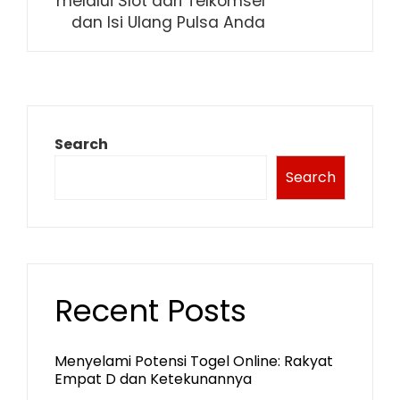
melalui Slot dari Telkomsel
dan Isi Ulang Pulsa Anda
Search
Search
Recent Posts
Menyelami Potensi Togel Online: Rakyat
Empat D dan Ketekunannya