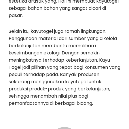
estetika artistik yang. Hal ini membuat kayutogel
sebagai bahan bahan yang sangat dicari di
pasar.
Selain itu, kayutogel juga ramah lingkungan.
Penggunaan material dari sumber yang dikelola
berkelanjutan membantu memelihara
keseimbangan ekologi. Dengan semakin
meningkatnya terhadap keberlanjutan, Kayu
Togel jadi pilihan yang tepat bagi konsumen yang
peduli terhadap pada. Banyak produsen
sekarang menggunakan kayutogel untuk
produksi produk-produk yang berkelanjutan,
sehingga menambah nilai plus bagi
pemanfaatannya di berbagai bidang.