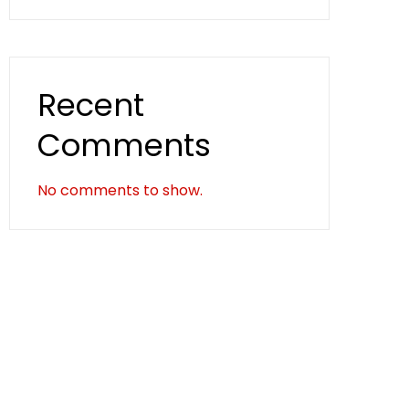
Recent
Comments
No comments to show.