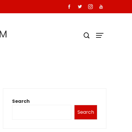
OM
Search
Search