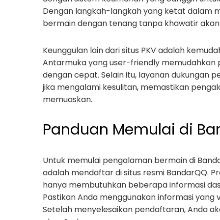
Dengan langkah-langkah yang ketat dalam m
bermain dengan tenang tanpa khawatir akan r
Keunggulan lain dari situs PKV adalah kemu
Antarmuka yang user-friendly memudahkan p
dengan cepat. Selain itu, layanan dukungan
jika mengalami kesulitan, memastikan pen
memuaskan.
Panduan Memulai di B
Untuk memulai pengalaman bermain di Banda
adalah mendaftar di situs resmi BandarQQ. 
hanya membutuhkan beberapa informasi dasar
Pastikan Anda menggunakan informasi yang va
Setelah menyelesaikan pendaftaran, Anda a