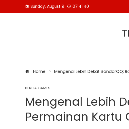
Skip
Sunday, August 9
07:41:40
to
content
T
Home
Mengenal Lebih Dekat BandarQQ: Ra
BERITA GAMES
Mengenal Lebih D
Permainan Kartu 