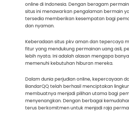
online di Indonesia. Dengan beragam permain
situs ini menawarkan pengalaman bermain y
tersedia memberikan kesempatan bagi pema
dan nyaman.
Keberadaan situs pkv aman dan tepercaya me
fitur yang mendukung permainan uang asli, 
lebih nyata. Ini adalah alasan mengapa bany
memenuhi kebutuhan hiburan mereka.
Dalam dunia perjudian online, kepercayaan
BandarQQ telah berhasil menciptakan lingku
membuatnya menjadi pilihan utama bagi pem
menyenangkan. Dengan berbagai kemudahan a
terus berkomitmen untuk menjadi raja permai