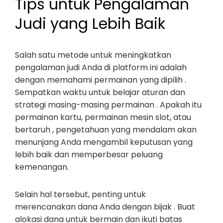
Tips untuk Pengalaman
Judi yang Lebih Baik
Salah satu metode untuk meningkatkan
pengalaman judi Anda di platform ini adalah
dengan memahami permainan yang dipilih .
Sempatkan waktu untuk belajar aturan dan
strategi masing-masing permainan . Apakah itu
permainan kartu, permainan mesin slot, atau
bertaruh , pengetahuan yang mendalam akan
menunjang Anda mengambil keputusan yang
lebih baik dan memperbesar peluang
kemenangan.
Selain hal tersebut, penting untuk
merencanakan dana Anda dengan bijak . Buat
alokasi dana untuk bermain dan ikuti batas