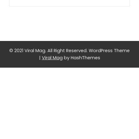
© 2021 Viral Mag. All Right Reserved.
WordPress Theme
|
Viral Mag
by HashThemes