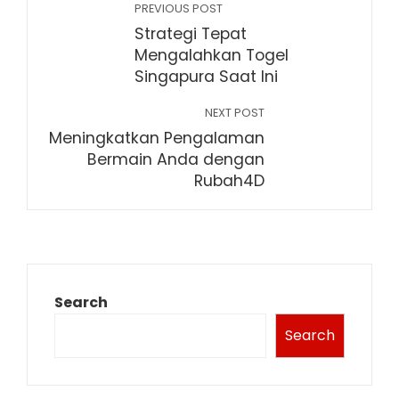
PREVIOUS POST
Strategi Tepat
Mengalahkan Togel
Singapura Saat Ini
NEXT POST
Meningkatkan Pengalaman
Bermain Anda dengan
Rubah4D
Search
Search