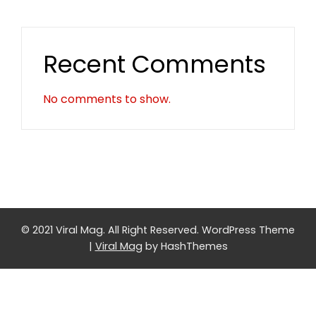
Recent Comments
No comments to show.
© 2021 Viral Mag. All Right Reserved.
WordPress Theme
|
Viral Mag
by HashThemes