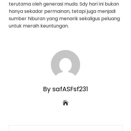
terutama oleh generasi muda. Sdy hari ini bukan
hanya sekadar permainan, tetapi juga menjadi
sumber hiburan yang menarik sekaligus peluang
untuk meraih keuntungan.
By safASFsf231