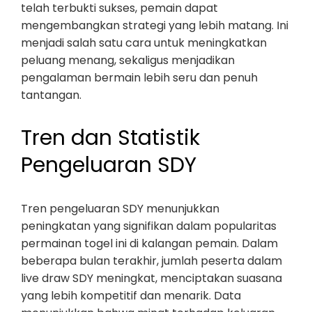
telah terbukti sukses, pemain dapat
mengembangkan strategi yang lebih matang. Ini
menjadi salah satu cara untuk meningkatkan
peluang menang, sekaligus menjadikan
pengalaman bermain lebih seru dan penuh
tantangan.
Tren dan Statistik
Pengeluaran SDY
Tren pengeluaran SDY menunjukkan
peningkatan yang signifikan dalam popularitas
permainan togel ini di kalangan pemain. Dalam
beberapa bulan terakhir, jumlah peserta dalam
live draw SDY meningkat, menciptakan suasana
yang lebih kompetitif dan menarik. Data