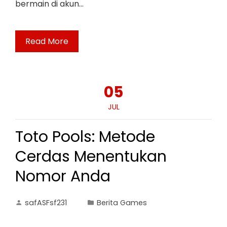
bermain di akun…
Read More
05
JUL
Toto Pools: Metode
Cerdas Menentukan
Nomor Anda
safASFsf231
Berita Games