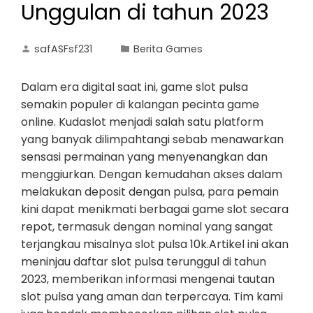
Unggulan di tahun 2023
safASFsf231
Berita Games
Dalam era digital saat ini, game slot pulsa
semakin populer di kalangan pecinta game
online. Kudaslot menjadi salah satu platform
yang banyak dilimpahtangi sebab menawarkan
sensasi permainan yang menyenangkan dan
menggiurkan. Dengan kemudahan akses dalam
melakukan deposit dengan pulsa, para pemain
kini dapat menikmati berbagai game slot secara
repot, termasuk dengan nominal yang sangat
terjangkau misalnya slot pulsa 10k.Artikel ini akan
meninjau daftar slot pulsa terunggul di tahun
2023, memberikan informasi mengenai tautan
slot pulsa yang aman dan terpercaya. Tim kami