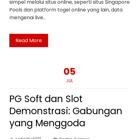
simpel melalui situs online, seperti situs Singapore
Pools dan platform togel online yang lain, data
mengenai live…
Read More
05
JUL
PG Soft dan Slot
Demonstrasi: Gabungan
yang Menggoda