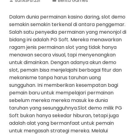
safASFsf231
Berita Games
Dalam dunia permainan kasino daring, slot demo
semakin semakin terkenal di antara penggemar.
Salah satu penyedia permainan yang menonjol di
bidang ini adalah PG Soft. Mereka menawarkan
ragam jenis permainan slot yang tidak hanya
menawan secara visual, tapi menyenangkan
untuk dimainkan. Dengan adanya akun demo
slot, pemain bisa menjelajahi berbagai fitur dan
mekanisme tanpa harus taruhan uang
sungguhan. Ini memberikan kesempatan bagi
pemain baru untuk mempelajari permainan
sebelum mereka mereka masuk ke dunia
taruhan yang sesungguhnya.Slot demo milik PG
Soft bukan hanya sekedar hiburan, tetapi juga
adalah alat yang bermanfaat untuk pemain
untuk mengasah strategi mereka. Melalui