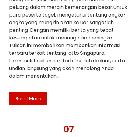
peluang dalam meraih kemenangan besar.Untuk
para peserta togel, mengetahui tentang angka-
angka yang mungkin akan keluar sangatlah
penting. Dengan memiliki berita yang tepat,
kesempatan untuk menang bisa meningkat.
Tulisan ini memberikan memberikan informasi
terbaru terkait tentang lotto Singapura,
termasuk hasil undian terbaru data keluar, serta
undian langsung yang akan menolong Anda
dalam menentukan…
Read More
07