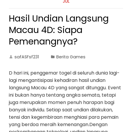
JUL
Hasil Undian Langsung
Macau 4D: Siapa
Pemenangnya?
safASFsf231
Berita Games
D hari ini, penggemar togel di seluruh dunia lagi-
lagi mengantisipasi kehadiran hasil undian
langsung Macau 4D yang sangat ditunggu. Event
ini bukan hanya tentang angka semata, tetapi
juga merupakan momen penuh harapan bagi
banyak individu. Setiap saat undian dilakukan,
tensi dan kegembiraan menghiasi para pemain
yang berdoa meraih kemenangan.Dengan
perkembangan teknologi, undian langsung