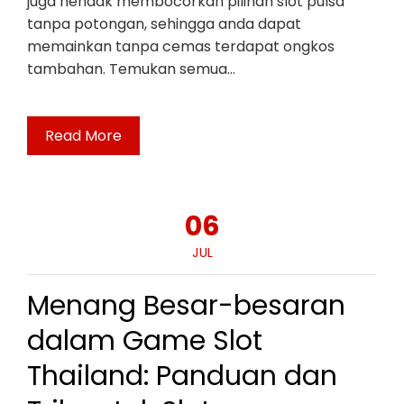
juga hendak membocorkan pilihan slot pulsa
tanpa potongan, sehingga anda dapat
memainkan tanpa cemas terdapat ongkos
tambahan. Temukan semua…
Read More
06
JUL
Menang Besar-besaran
dalam Game Slot
Thailand: Panduan dan