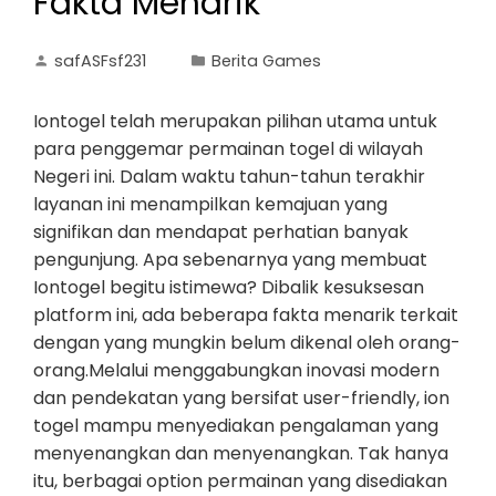
Fakta Menarik
safASFsf231
Berita Games
Iontogel telah merupakan pilihan utama untuk
para penggemar permainan togel di wilayah
Negeri ini. Dalam waktu tahun-tahun terakhir
layanan ini menampilkan kemajuan yang
signifikan dan mendapat perhatian banyak
pengunjung. Apa sebenarnya yang membuat
Iontogel begitu istimewa? Dibalik kesuksesan
platform ini, ada beberapa fakta menarik terkait
dengan yang mungkin belum dikenal oleh orang-
orang.Melalui menggabungkan inovasi modern
dan pendekatan yang bersifat user-friendly, ion
togel mampu menyediakan pengalaman yang
menyenangkan dan menyenangkan. Tak hanya
itu, berbagai option permainan yang disediakan