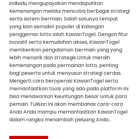
individu mengupayakan mendapatkan
kemenangan melalui mencoba berbagai strategi
serta sistem bermain. Salah satunya tempat
yang kian semakin populer di kalangan
penggemar lotto ialah KawanTogel. Dengan fitur
inovatif serta kemudahan akses, KawanTogel
memberikan pengalaman bermain yang yang
lebih menarik dan strategis.Untuk meraih
kemenangan pada permainan lotto, penting
bagi peserta untuk menyusun strategi cerdas.
Mengerti cara beroperasi KawanTogel serta
memanfaatkan tools yang ada pada platform ini
bisa menawarkan keuntungan besar untuk para
pemain. Tulisan ini akan membahas cara-cara
Anda Anda mampu memanfaatkan KawanTogel
dalam rangka menambah peluang Anda…