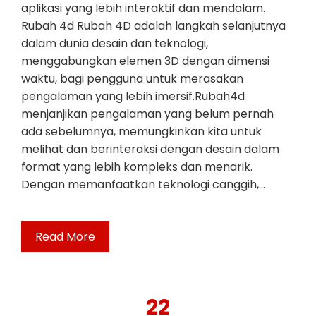
aplikasi yang lebih interaktif dan mendalam.
Rubah 4d Rubah 4D adalah langkah selanjutnya
dalam dunia desain dan teknologi,
menggabungkan elemen 3D dengan dimensi
waktu, bagi pengguna untuk merasakan
pengalaman yang lebih imersif.Rubah4d
menjanjikan pengalaman yang belum pernah
ada sebelumnya, memungkinkan kita untuk
melihat dan berinteraksi dengan desain dalam
format yang lebih kompleks dan menarik.
Dengan memanfaatkan teknologi canggih,…
Read More
22