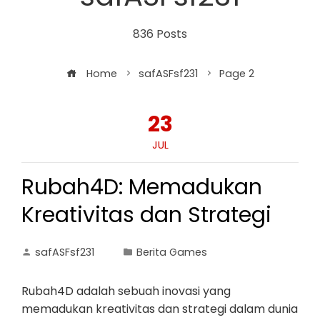
836 Posts
Home
safASFsf231
Page 2
23
JUL
Rubah4D: Memadukan
Kreativitas dan Strategi
safASFsf231
Berita Games
Rubah4D adalah sebuah inovasi yang
memadukan kreativitas dan strategi dalam dunia