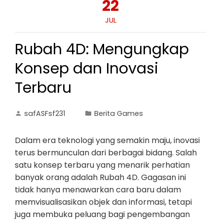
22
JUL
Rubah 4D: Mengungkap
Konsep dan Inovasi
Terbaru
safASFsf231
Berita Games
Dalam era teknologi yang semakin maju, inovasi
terus bermunculan dari berbagai bidang. Salah
satu konsep terbaru yang menarik perhatian
banyak orang adalah Rubah 4D. Gagasan ini
tidak hanya menawarkan cara baru dalam
memvisualisasikan objek dan informasi, tetapi
juga membuka peluang bagi pengembangan