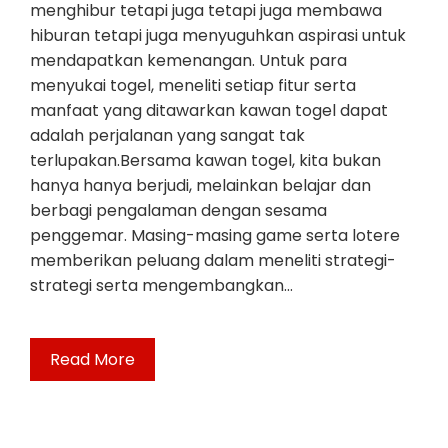
menghibur tetapi juga tetapi juga membawa
hiburan tetapi juga menyuguhkan aspirasi untuk
mendapatkan kemenangan. Untuk para
menyukai togel, meneliti setiap fitur serta
manfaat yang ditawarkan kawan togel dapat
adalah perjalanan yang sangat tak
terlupakan.Bersama kawan togel, kita bukan
hanya hanya berjudi, melainkan belajar dan
berbagi pengalaman dengan sesama
penggemar. Masing-masing game serta lotere
memberikan peluang dalam meneliti strategi-
strategi serta mengembangkan…
Read More