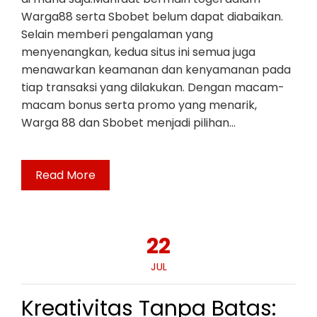
Warga88 serta Sbobet belum dapat diabaikan.
Selain memberi pengalaman yang
menyenangkan, kedua situs ini semua juga
menawarkan keamanan dan kenyamanan pada
tiap transaksi yang dilakukan. Dengan macam-
macam bonus serta promo yang menarik,
Warga 88 dan Sbobet menjadi pilihan…
Read More
22
JUL
Kreativitas Tanpa Batas: