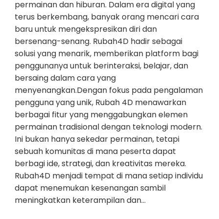
permainan dan hiburan. Dalam era digital yang
terus berkembang, banyak orang mencari cara
baru untuk mengekspresikan diri dan
bersenang-senang. Rubah4D hadir sebagai
solusi yang menarik, memberikan platform bagi
penggunanya untuk berinteraksi, belajar, dan
bersaing dalam cara yang
menyenangkan.Dengan fokus pada pengalaman
pengguna yang unik, Rubah 4D menawarkan
berbagai fitur yang menggabungkan elemen
permainan tradisional dengan teknologi modern.
Ini bukan hanya sekedar permainan, tetapi
sebuah komunitas di mana peserta dapat
berbagi ide, strategi, dan kreativitas mereka.
Rubah4D menjadi tempat di mana setiap individu
dapat menemukan kesenangan sambil
meningkatkan keterampilan dan…