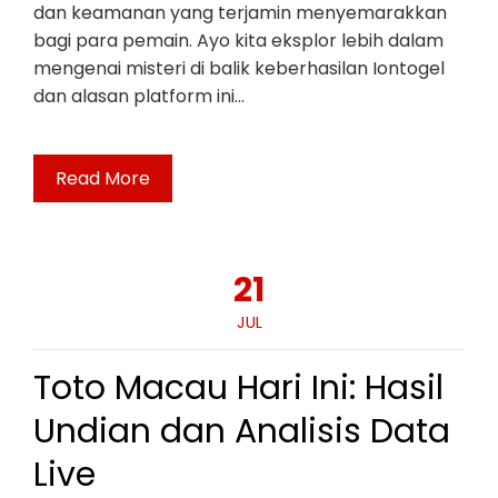
dan keamanan yang terjamin menyemarakkan
bagi para pemain. Ayo kita eksplor lebih dalam
mengenai misteri di balik keberhasilan Iontogel
dan alasan platform ini…
Read More
21
JUL
Toto Macau Hari Ini: Hasil
Undian dan Analisis Data
Live