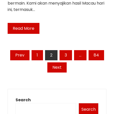
bermain. Kami akan menyajikan hasil Macau hari
ini, termasuk…
Read More
Posts
Prev
1
2
3
…
84
pagination
Next
Search
Search