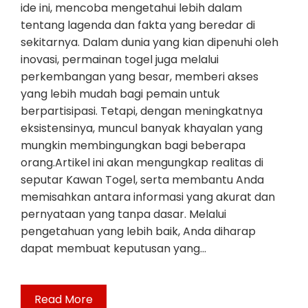
ide ini, mencoba mengetahui lebih dalam
tentang lagenda dan fakta yang beredar di
sekitarnya. Dalam dunia yang kian dipenuhi oleh
inovasi, permainan togel juga melalui
perkembangan yang besar, memberi akses
yang lebih mudah bagi pemain untuk
berpartisipasi. Tetapi, dengan meningkatnya
eksistensinya, muncul banyak khayalan yang
mungkin membingungkan bagi beberapa
orang.Artikel ini akan mengungkap realitas di
seputar Kawan Togel, serta membantu Anda
memisahkan antara informasi yang akurat dan
pernyataan yang tanpa dasar. Melalui
pengetahuan yang lebih baik, Anda diharap
dapat membuat keputusan yang…
Read More