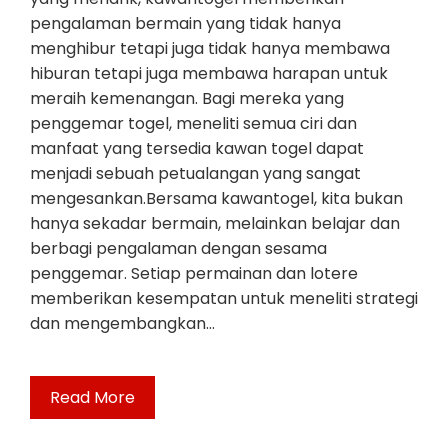
pengalaman bermain yang tidak hanya
menghibur tetapi juga tidak hanya membawa
hiburan tetapi juga membawa harapan untuk
meraih kemenangan. Bagi mereka yang
penggemar togel, meneliti semua ciri dan
manfaat yang tersedia kawan togel dapat
menjadi sebuah petualangan yang sangat
mengesankan.Bersama kawantogel, kita bukan
hanya sekadar bermain, melainkan belajar dan
berbagi pengalaman dengan sesama
penggemar. Setiap permainan dan lotere
memberikan kesempatan untuk meneliti strategi
dan mengembangkan…
Read More