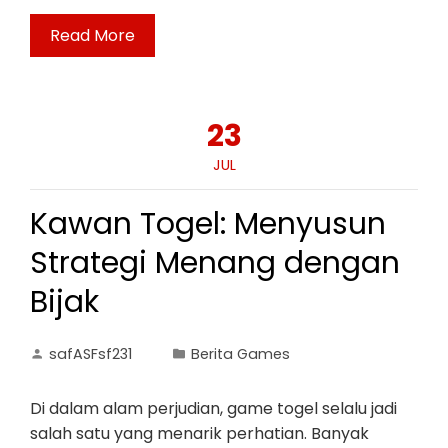
Read More
23
JUL
Kawan Togel: Menyusun
Strategi Menang dengan
Bijak
safASFsf231
Berita Games
Di dalam alam perjudian, game togel selalu jadi
salah satu yang menarik perhatian. Banyak