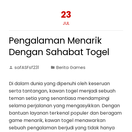
23
JUL
Pengalaman Menarik
Dengan Sahabat Togel
safASFsf231
Berita Games
Di dalam dunia yang dipenuhi oleh keseruan
serta tantangan, kawan togel menjadi sebuah
teman setia yang senantiasa mendampingi
selama perjalanan yang mengasyikkan. Dengan
bantuan layanan terkenal populer dan beragam
game menarik, kawan togel menawarkan
sebuah pengalaman berjudi yang tidak hanya