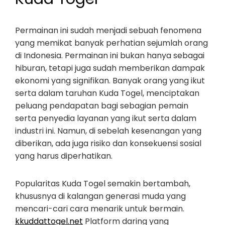
Permainan ini sudah menjadi sebuah fenomena
yang memikat banyak perhatian sejumlah orang
di Indonesia. Permainan ini bukan hanya sebagai
hiburan, tetapi juga sudah memberikan dampak
ekonomi yang signifikan. Banyak orang yang ikut
serta dalam taruhan Kuda Togel, menciptakan
peluang pendapatan bagi sebagian pemain
serta penyedia layanan yang ikut serta dalam
industri ini. Namun, di sebelah kesenangan yang
diberikan, ada juga risiko dan konsekuensi sosial
yang harus diperhatikan.
Popularitas Kuda Togel semakin bertambah,
khususnya di kalangan generasi muda yang
mencari-cari cara menarik untuk bermain.
kkuddattogel.net
Platform daring yang