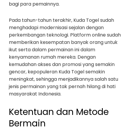
bagi para pemainnya.
Pada tahun-tahun terakhir, Kuda Togel sudah
menghadapi modernisasi sejalan dengan
perkembangan teknologi. Platform online sudah
memberikan kesempatan banyak orang untuk
ikut serta dalam permainan ini dalam
kenyamanan rumah mereka. Dengan
kemudahan akses dan promosi yang semakin
gencar, kepopuleran Kuda Togel semakin
meningkat, sehingga menjadikannya salah satu
jenis permainan yang tak pernah hilang di hati
masyarakat Indonesia.
Ketentuan dan Metode
Bermain