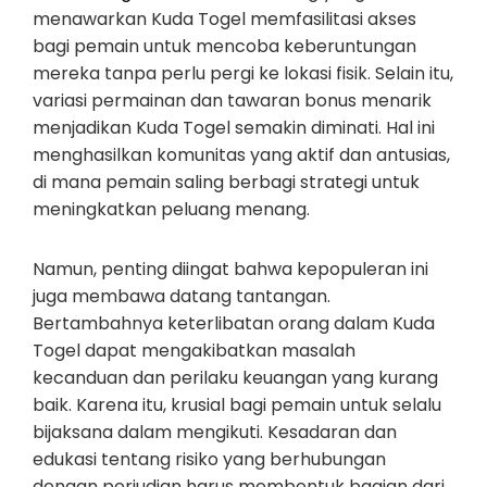
menawarkan Kuda Togel memfasilitasi akses
bagi pemain untuk mencoba keberuntungan
mereka tanpa perlu pergi ke lokasi fisik. Selain itu,
variasi permainan dan tawaran bonus menarik
menjadikan Kuda Togel semakin diminati. Hal ini
menghasilkan komunitas yang aktif dan antusias,
di mana pemain saling berbagi strategi untuk
meningkatkan peluang menang.
Namun, penting diingat bahwa kepopuleran ini
juga membawa datang tantangan.
Bertambahnya keterlibatan orang dalam Kuda
Togel dapat mengakibatkan masalah
kecanduan dan perilaku keuangan yang kurang
baik. Karena itu, krusial bagi pemain untuk selalu
bijaksana dalam mengikuti. Kesadaran dan
edukasi tentang risiko yang berhubungan
dengan perjudian harus membentuk bagian dari