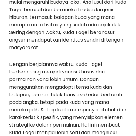
mulai mengaruhi budaya lokal. Asal usul dari Kuda
Togel berasal dari beraneka tradisi dan jenis
hiburan, termasuk balapan kuda yang mana
merupakan aktivitas yang sudah ada sejak dulu.
Seiring dengan waktu, Kuda Togel berangsur-
angsur mendapatkan identitas sendiri di tengah
masyarakat.
Dengan berjalannya waktu, Kuda Togel
berkembang menjadi variasi khusus dari
permainan yang lebih umum. Dengan
menggunakan mengadopsi tema kuda dan
balapan, pemain tidak hanya sekedar bertaruh
pada angka, tetapi pada kuda yang mana
mereka pilih. Setiap kuda mempunyai atribut dan
karakteristik spesifik, yang menyisipkan elemen
strategi ke dalam permainan. Hal ini membuat
Kuda Togel menjadi lebih seru dan menghibur