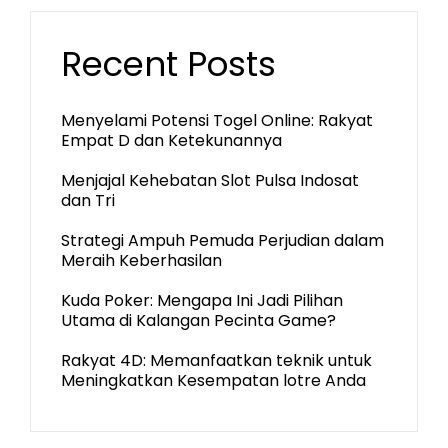
Recent Posts
Menyelami Potensi Togel Online: Rakyat
Empat D dan Ketekunannya
Menjajal Kehebatan Slot Pulsa Indosat
dan Tri
Strategi Ampuh Pemuda Perjudian dalam
Meraih Keberhasilan
Kuda Poker: Mengapa Ini Jadi Pilihan
Utama di Kalangan Pecinta Game?
Rakyat 4D: Memanfaatkan teknik untuk
Meningkatkan Kesempatan lotre Anda