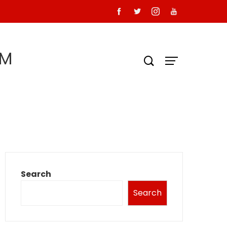
OM
Search
Search