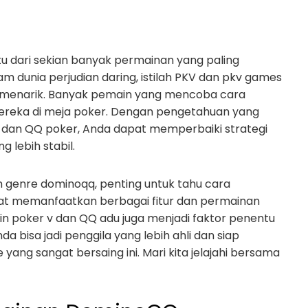
u dari sekian banyak permainan yang paling
am dunia perjudian daring, istilah PKV dan pkv games
n menarik. Banyak pemain yang mencoba cara
eka di meja poker. Dengan pengetahuan yang
 dan QQ poker, Anda dapat memperbaiki strategi
lebih stabil.
m genre dominoqq, penting untuk tahu cara
at memanfaatkan berbagai fitur dan permainan
in poker v dan QQ adu juga menjadi faktor penentu
da bisa jadi penggila yang lebih ahli dan siap
ang sangat bersaing ini. Mari kita jelajahi bersama