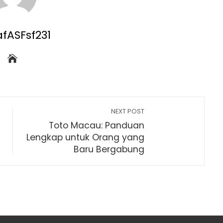
afASFsf231
NEXT POST
Toto Macau: Panduan
Lengkap untuk Orang yang
Baru Bergabung