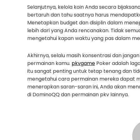
Selanjutnya, kelola koin Anda secara bijaksan
bertaruh dan tahu saatnya harus mendapatkan 
Menetapkan budget dan disiplin dalam mene
lebih dari yang Anda rencanakan. Tidak semua 
mengetahui kapan waktu yang pas dalam mema
Akhirnya, selalu masih konsentrasi dan jan
permainan kamu.
pkvgame
Poker adalah lag
itu sangat penting untuk tetap tenang dan ti
mengetahui cara permainan mereka dapat 
menerapkan saran-saran ini, Anda akan m
di DominoQQ dan permainan pkv lainnya.