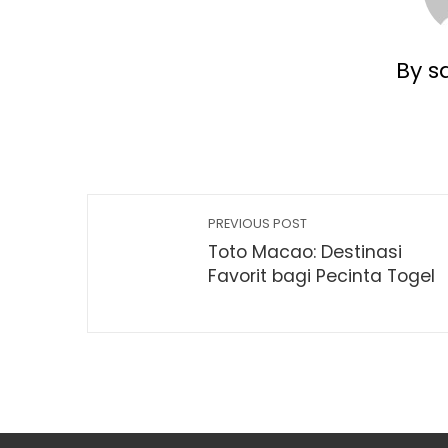
By s
PREVIOUS POST
Toto Macao: Destinasi
Favorit bagi Pecinta Togel