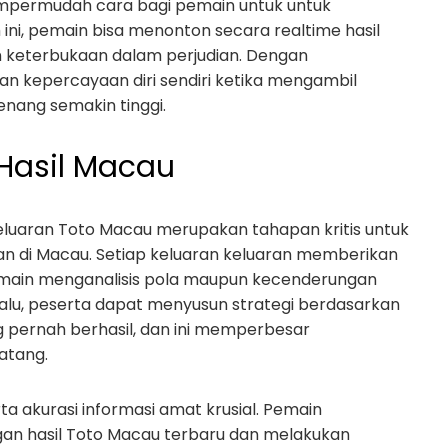
mempermudah cara bagi pemain untuk untuk
ini, pemain bisa menonton secara realtime hasil
n keterbukaan dalam perjudian. Dengan
an kepercayaan diri sendiri ketika mengambil
nang semakin tinggi.
 Hasil Macau
geluaran Toto Macau merupakan tahapan kritis untuk
di Macau. Setiap keluaran keluaran memberikan
main menganalisis pola maupun kecenderungan
lalu, peserta dapat menyusun strategi berdasarkan
 pernah berhasil, dan ini memperbesar
atang.
rta akurasi informasi amat krusial. Pemain
gan hasil Toto Macau terbaru dan melakukan