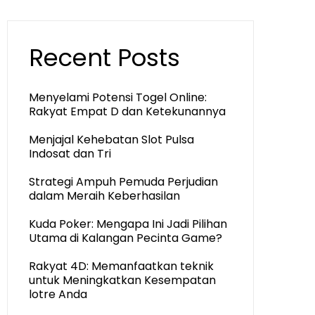
Recent Posts
Menyelami Potensi Togel Online:
Rakyat Empat D dan Ketekunannya
Menjajal Kehebatan Slot Pulsa
Indosat dan Tri
Strategi Ampuh Pemuda Perjudian
dalam Meraih Keberhasilan
Kuda Poker: Mengapa Ini Jadi Pilihan
Utama di Kalangan Pecinta Game?
Rakyat 4D: Memanfaatkan teknik
untuk Meningkatkan Kesempatan
lotre Anda