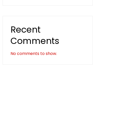
Recent
Comments
No comments to show.