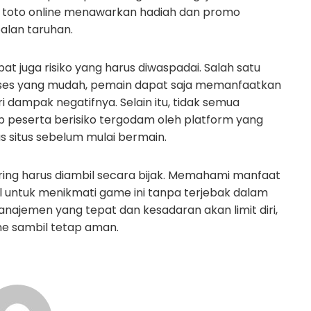
rm toto online menawarkan hadiah dan promo
alan taruhan.
t juga risiko yang harus diwaspadai. Salah satu
akses yang mudah, pemain dapat saja memanfaatkan
dampak negatifnya. Selain itu, tidak semua
bab peserta berisiko tergodam oleh platform yang
as situs sebelum mulai bermain.
aring harus diambil secara bijak. Memahami manfaat
l untuk menikmati game ini tanpa terjebak dalam
anajemen yang tepat dan kesadaran akan limit diri,
ne sambil tetap aman.