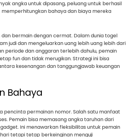
nyak angka untuk dipasang, peluang untuk berhasil
s memperhitungkan bahaya dan biaya mereka
 dan bermain dengan cermat. Dalam dunia togel
am judi dan mengeluarkan uang lebih uang lebih dari
 periode dan anggaran terlebih dahulu, pemain
p fun dan tidak merugikan. Strategi ini bisa
ntara kesenangan dan tanggungjawab keuangan
an Bahaya
ra pencinta permainan nomor. Salah satu manfaat
ses. Pemain bisa memasang angka taruhan dari
dget. Ini menawarkan fleksibilitas untuk pemain
hari tetapi tetap berkeinginan menguji