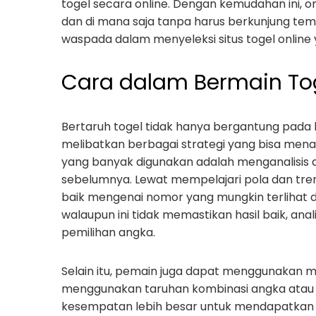
togel secara online. Dengan kemudahan ini, o
dan di mana saja tanpa harus berkunjung temp
waspada dalam menyeleksi situs togel online 
Cara dalam Bermain To
Bertaruh togel tidak hanya bergantung pada 
melibatkan berbagai strategi yang bisa mena
yang banyak digunakan adalah menganalisis 
sebelumnya. Lewat mempelajari pola dan tre
baik mengenai nomor yang mungkin terlihat di
walaupun ini tidak memastikan hasil baik, a
pemilihan angka.
Selain itu, pemain juga dapat menggunakan m
menggunakan taruhan kombinasi angka atau 
kesempatan lebih besar untuk mendapatkan