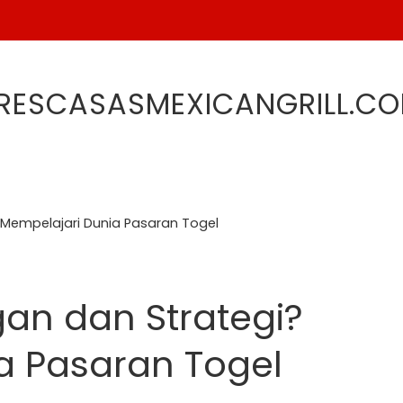
RESCASASMEXICANGRILL.C
 Mempelajari Dunia Pasaran Togel
an dan Strategi?
a Pasaran Togel