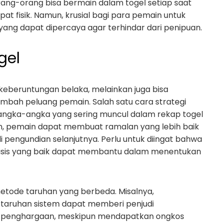
rang-orang bisa bermain dalam togel setiap saat
at fisik. Namun, krusial bagi para pemain untuk
yang dapat dipercaya agar terhindar dari penipuan.
gel
keberuntungan belaka, melainkan juga bisa
mbah peluang pemain. Salah satu cara strategi
angka-angka yang sering muncul dalam rekap togel
n, pemain dapat membuat ramalan yang lebih baik
 pengundian selanjutnya. Perlu untuk diingat bahwa
nalisis yang baik dapat membantu dalam menentukan
etode taruhan yang berbeda. Misalnya,
taruhan sistem dapat memberi penjudi
 penghargaan, meskipun mendapatkan ongkos