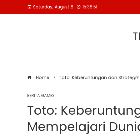
Skip
Saturday, August 8
15:38:51
to
content
T
Home
Toto: Keberuntungan dan Strategi?
BERITA GAMES
Toto: Keberuntung
Mempelajari Duni