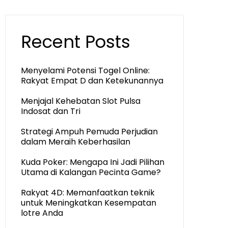
Recent Posts
Menyelami Potensi Togel Online:
Rakyat Empat D dan Ketekunannya
Menjajal Kehebatan Slot Pulsa
Indosat dan Tri
Strategi Ampuh Pemuda Perjudian
dalam Meraih Keberhasilan
Kuda Poker: Mengapa Ini Jadi Pilihan
Utama di Kalangan Pecinta Game?
Rakyat 4D: Memanfaatkan teknik
untuk Meningkatkan Kesempatan
lotre Anda