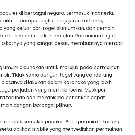
opuler di berbagai negara, termasuk Indonesia.
milih beberapa angka dari jajaran tertentu,
gka yang keluar dari togel diumumkan, dan pemain
berhak mendapatkan imbalan. Permainan togel
a pikatnya yang sangat besar, membuatnya menjadi
yang umum digunakan untuk merujuk pada permainan
anisir. Tidak sama dengan togel yang cenderung
o biasanya dilakukan dalam kerangka yang lebih
mbaga perjudian yang memiliki lisensi. Meskipun
cara taruhan dan mekanisme penarikan dapat
main dengan berbagai pilihan.
lah menjadi semakin populer. Para pemain sekarang
 serta aplikasi mobile yang menyediakan permainan