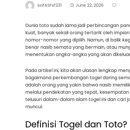
safASFsf231
June 22, 2026
Dunia toto sudah lama jadi perbincangan panas
kuat, banyak sekali orang tertarik oleh impi
nomor-nomor yang dipilih. Namun, di balik k
benar nasib semata yang bermain, atau mungk
menentukan angka-angka yang akan dikelua
Pada artikel ini, kita akan ulasan lengkap men
bagaimana perkembangan togel daring semak
adalah orang yang yakin bahwa nasib memili
melalui pendekatan yang tepat, kesempatan 
telusuri dalam-dalam alam togel ini dan cari
muncul.
Definisi Togel dan Toto?