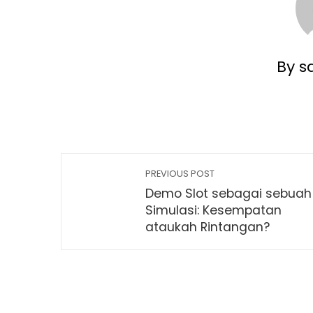
By s
PREVIOUS POST
Demo Slot sebagai sebuah
Simulasi: Kesempatan
ataukah Rintangan?