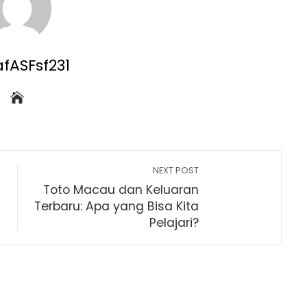
afASFsf231
NEXT POST
Toto Macau dan Keluaran
Terbaru: Apa yang Bisa Kita
Pelajari?