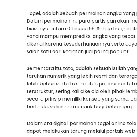
Togel, adalah sebuah permainan angka yang p
Dalam permainan ini, para partisipan akan me
biasanya antara 0 hingga 99. Setiap hari, an
yang mampu memprediksi angka yang tepat 
dikenal karena kesederhanaannya serta day
salah satu dari kegiatan judi paling populer.
Sementara itu, toto, adalah sebuah istilah 
taruhan numerik yang lebih resmi dan terorg
lebih bebas serta tak teratur, permainan tot
terstruktur, sering kali dikelola oleh pihak le
secara prinsip memiliki konsep yang sama, 
berbeda, sehingga menarik bagi beberapa pe
Dalam era digital, permainan togel online te
dapat melakukan tarung melalui portals web