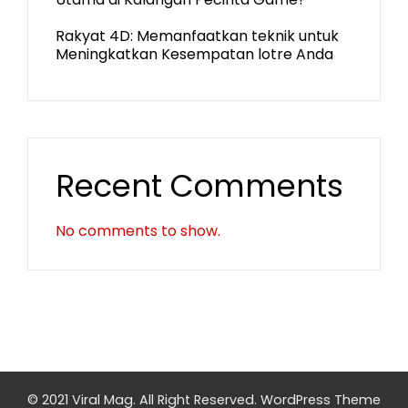
Rakyat 4D: Memanfaatkan teknik untuk
Meningkatkan Kesempatan lotre Anda
Recent Comments
No comments to show.
© 2021 Viral Mag. All Right Reserved.
WordPress Theme