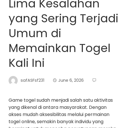
Lima Kesalahan
yang Sering Terjadi
Umum di
Memainkan Togel
Kali Ini
safASFsf231
June 6, 2026
Game togel sudah menjadi salah satu aktivitas
yang dikenal di antara masyarakat. Dengan
akses mudah aksesibilitas melalui permainan
togel online, semakin banyak individu yang