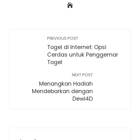
PREVIOUS POST
Togel di Internet: Opsi
Cerdas untuk Penggemar
Togel
NEXT POST
Menangkan Hadiah
Mendebarkan dengan
Dewi4D