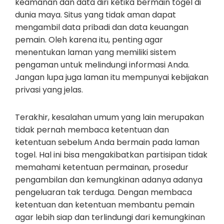
keamanan dan data diri ketika bermain togel di
dunia maya. Situs yang tidak aman dapat
mengambil data pribadi dan data keuangan
pemain. Oleh karena itu, penting agar
menentukan laman yang memiliki sistem
pengaman untuk melindungi informasi Anda.
Jangan lupa juga laman itu mempunyai kebijakan
privasi yang jelas.
Terakhir, kesalahan umum yang lain merupakan
tidak pernah membaca ketentuan dan
ketentuan sebelum Anda bermain pada laman
togel. Hal ini bisa mengakibatkan partisipan tidak
memahami ketentuan permainan, prosedur
pengambilan dan kemungkinan adanya adanya
pengeluaran tak terduga. Dengan membaca
ketentuan dan ketentuan membantu pemain
agar lebih siap dan terlindungi dari kemungkinan