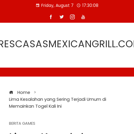
Skip
Friday, August 7
17:30:08
to
content
RESCASASMEXICANGRILL.C
Home
Lima Kesalahan yang Sering Terjadi Umum di
Memainkan Togel Kali Ini
BERITA GAMES