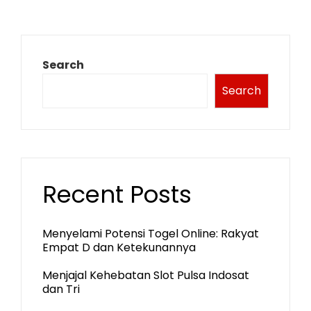
Search
Search
Recent Posts
Menyelami Potensi Togel Online: Rakyat
Empat D dan Ketekunannya
Menjajal Kehebatan Slot Pulsa Indosat
dan Tri