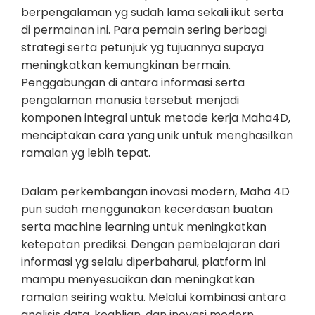
berpengalaman yg sudah lama sekali ikut serta
di permainan ini. Para pemain sering berbagi
strategi serta petunjuk yg tujuannya supaya
meningkatkan kemungkinan bermain.
Penggabungan di antara informasi serta
pengalaman manusia tersebut menjadi
komponen integral untuk metode kerja Maha4D,
menciptakan cara yang unik untuk menghasilkan
ramalan yg lebih tepat.
Dalam perkembangan inovasi modern, Maha 4D
pun sudah menggunakan kecerdasan buatan
serta machine learning untuk meningkatkan
ketepatan prediksi. Dengan pembelajaran dari
informasi yg selalu diperbaharui, platform ini
mampu menyesuaikan dan meningkatkan
ramalan seiring waktu. Melalui kombinasi antara
analisis data, keahlian, dan inovasi modern,