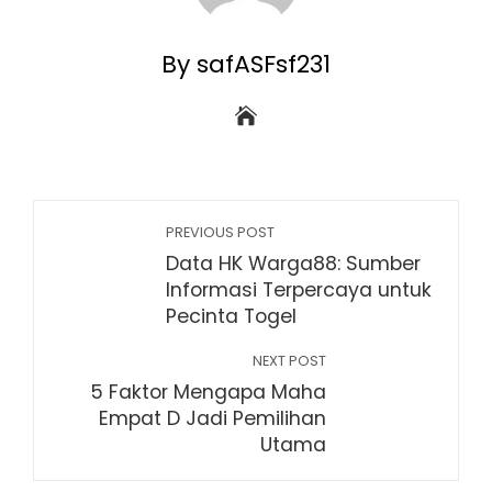
By safASFsf231
PREVIOUS POST
Data HK Warga88: Sumber
Informasi Terpercaya untuk
Pecinta Togel
NEXT POST
5 Faktor Mengapa Maha
Empat D Jadi Pemilihan
Utama