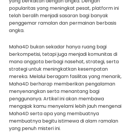
yang berkaitan dengan angka. Dengan
popularitas yang meningkat pesat, platform ini
telah beralih menjadi sasaran bagi banyak
penggemar ramalan dan permainan berbasis
angka.
Maha4D bukan sekadar hanya ruang bagi
berkompetisi, tetapi juga menjadi komunitas di
mana anggota berbagi nasehat, strategi, serta
strategi untuk meningkatkan kesempatan
mereka. Melalui beragam fasilitas yang menarik,
Maha4D berharap memberikan pengalaman
menyenangkan serta menantang bagi
penggunanya. Artikel ini akan membawa
mengajak kamu menyelami lebih jauh mengenai
Maha4D serta apa yang membuatnya
membuatnya begitu istimewa di alam ramalan
yang penuh misteri ini.