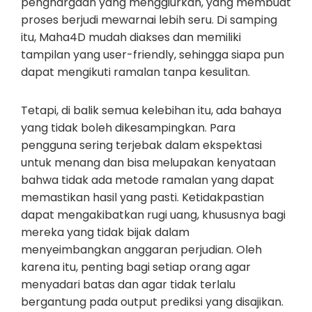
penghargaan yang menggiurkan, yang membuat
proses berjudi mewarnai lebih seru. Di samping
itu, Maha4D mudah diakses dan memiliki
tampilan yang user-friendly, sehingga siapa pun
dapat mengikuti ramalan tanpa kesulitan.
Tetapi, di balik semua kelebihan itu, ada bahaya
yang tidak boleh dikesampingkan. Para
pengguna sering terjebak dalam ekspektasi
untuk menang dan bisa melupakan kenyataan
bahwa tidak ada metode ramalan yang dapat
memastikan hasil yang pasti. Ketidakpastian
dapat mengakibatkan rugi uang, khususnya bagi
mereka yang tidak bijak dalam
menyeimbangkan anggaran perjudian. Oleh
karena itu, penting bagi setiap orang agar
menyadari batas dan agar tidak terlalu
bergantung pada output prediksi yang disajikan.