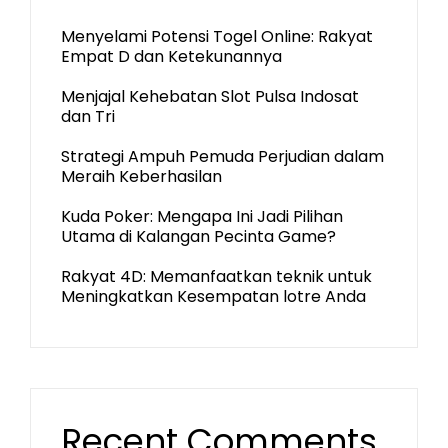
Menyelami Potensi Togel Online: Rakyat
Empat D dan Ketekunannya
Menjajal Kehebatan Slot Pulsa Indosat
dan Tri
Strategi Ampuh Pemuda Perjudian dalam
Meraih Keberhasilan
Kuda Poker: Mengapa Ini Jadi Pilihan
Utama di Kalangan Pecinta Game?
Rakyat 4D: Memanfaatkan teknik untuk
Meningkatkan Kesempatan lotre Anda
Recent Comments