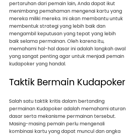
pertaruhan dari pemain lain, Anda dapat ikut
menimbang pemahaman mengenai kartu yang
mereka miliki mereka. Ini akan membantu untuk
membentuk strategi yang lebih baik dan
mengambil keputusan yang tepat yang lebih
baik selama permainan. Oleh karena itu,
memahami hal-hal dasar ini adalah langkah awal
yang sangat penting agar untuk menjadi pemain
kudapoker yang handal.
Taktik Bermain Kudapoker
Salah satu taktik kritis dalam bertanding
permainan Kudapoker adalah memahami aturan
dasar serta mekanisme permainan tersebut.
Masing-masing pemain perlu mengenali
kombinasi kartu yang dapat muncul dan angka