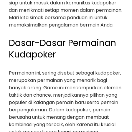
siap untuk masuk dalam komunitas kudapoker
dan menikmati setiap momen dalam permainan.
Mari kita simak bersama panduan ini untuk
memaksimalkan pengalaman bermain Anda.
Dasar-Dasar Permainan
Kudapoker
Permainan ini, sering disebut sebagai kudapoker,
merupakan permainan yang menarik bagi
banyak orang. Game ini mencampurkan elemen
taktik dan chance, menjadikannya pilihan yang
populer di kalangan pemain baru serta pemain
berpengalaman. Dalam kudapoker, pemain
berusaha untuk menang dengan membuat
kombinasi yang terbaik, oleh karena itu krusial
untuk mengerti cara fungsi permainan