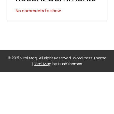
No comments to show.
© 2021 Viral Mag. All Right Reserved.
WordPress Theme
|
Viral Mag
by HashThemes