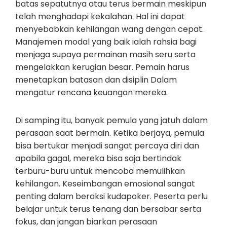
batas sepatutnya atau terus bermain meskipun
telah menghadapi kekalahan. Hal ini dapat
menyebabkan kehilangan wang dengan cepat.
Manajemen modal yang baik ialah rahsia bagi
menjaga supaya permainan masih seru serta
mengelakkan kerugian besar. Pemain harus
menetapkan batasan dan disiplin Dalam
mengatur rencana keuangan mereka.
Di samping itu, banyak pemula yang jatuh dalam
perasaan saat bermain. Ketika berjaya, pemula
bisa bertukar menjadi sangat percaya diri dan
apabila gagal, mereka bisa saja bertindak
terburu-buru untuk mencoba memulihkan
kehilangan. Keseimbangan emosional sangat
penting dalam beraksi kudapoker. Peserta perlu
belajar untuk terus tenang dan bersabar serta
fokus, dan jangan biarkan perasaan