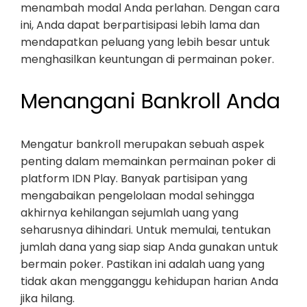
menambah modal Anda perlahan. Dengan cara
ini, Anda dapat berpartisipasi lebih lama dan
mendapatkan peluang yang lebih besar untuk
menghasilkan keuntungan di permainan poker.
Menangani Bankroll Anda
Mengatur bankroll merupakan sebuah aspek
penting dalam memainkan permainan poker di
platform IDN Play. Banyak partisipan yang
mengabaikan pengelolaan modal sehingga
akhirnya kehilangan sejumlah uang yang
seharusnya dihindari. Untuk memulai, tentukan
jumlah dana yang siap siap Anda gunakan untuk
bermain poker. Pastikan ini adalah uang yang
tidak akan mengganggu kehidupan harian Anda
jika hilang.