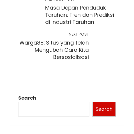
Masa Depan Penduduk
Taruhan: Tren dan Prediksi
di Industri Taruhan
NEXT POST
Warga88: Situs yang telah
Mengubah Cara Kita
Bersosialisasi
Search
Search