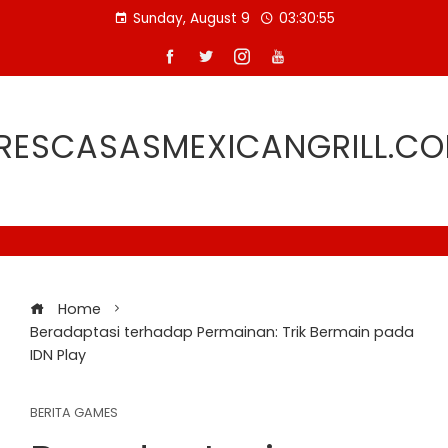
Skip
Sunday, August 9
03:30:56
to
content
RESCASASMEXICANGRILL.C
Home
Beradaptasi terhadap Permainan: Trik Bermain pada
IDN Play
BERITA GAMES