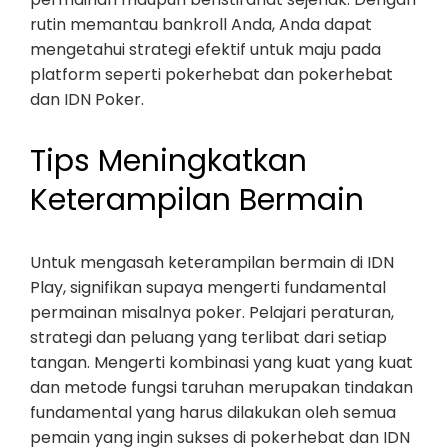
rutin memantau bankroll Anda, Anda dapat
mengetahui strategi efektif untuk maju pada
platform seperti pokerhebat dan pokerhebat
dan IDN Poker.
Tips Meningkatkan
Keterampilan Bermain
Untuk mengasah keterampilan bermain di IDN
Play, signifikan supaya mengerti fundamental
permainan misalnya poker. Pelajari peraturan,
strategi dan peluang yang terlibat dari setiap
tangan. Mengerti kombinasi yang kuat yang kuat
dan metode fungsi taruhan merupakan tindakan
fundamental yang harus dilakukan oleh semua
pemain yang ingin sukses di pokerhebat dan IDN