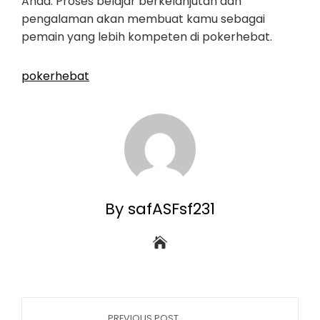
Anda. Proses belajar berkelanjutan dan
pengalaman akan membuat kamu sebagai
pemain yang lebih kompeten di pokerhebat.
pokerhebat
By safASFsf231
PREVIOUS POST