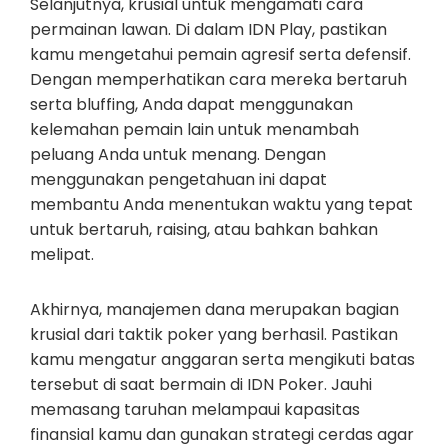
Selanjutnya, krusial untuk mengamati cara
permainan lawan. Di dalam IDN Play, pastikan
kamu mengetahui pemain agresif serta defensif.
Dengan memperhatikan cara mereka bertaruh
serta bluffing, Anda dapat menggunakan
kelemahan pemain lain untuk menambah
peluang Anda untuk menang. Dengan
menggunakan pengetahuan ini dapat
membantu Anda menentukan waktu yang tepat
untuk bertaruh, raising, atau bahkan bahkan
melipat.
Akhirnya, manajemen dana merupakan bagian
krusial dari taktik poker yang berhasil. Pastikan
kamu mengatur anggaran serta mengikuti batas
tersebut di saat bermain di IDN Poker. Jauhi
memasang taruhan melampaui kapasitas
finansial kamu dan gunakan strategi cerdas agar