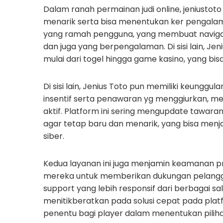
Dalam ranah permainan judi online, jeniustot
menarik serta bisa menentukan ker pengalam
yang ramah pengguna, yang membuat navigasi
dan juga yang berpengalaman. Di sisi lain, J
mulai dari togel hingga game kasino, yang bis
Di sisi lain, Jenius Toto pun memiliki keunggu
insentif serta penawaran yg menggiurkan, me
aktif. Platform ini sering mengupdate tawa
agar tetap baru dan menarik, yang bisa men
siber.
Kedua layanan ini juga menjamin keamanan p
mereka untuk memberikan dukungan pelangga
support yang lebih responsif dari berbagai sa
menitikberatkan pada solusi cepat pada platfo
penentu bagi player dalam menentukan pilihan