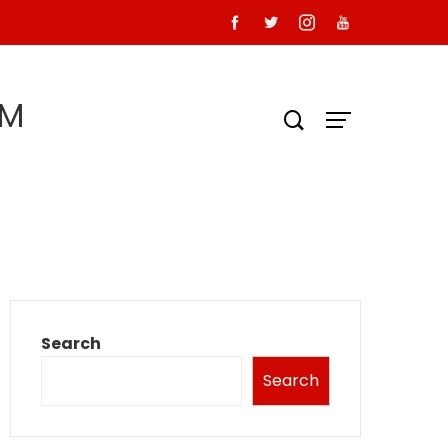
OM
Search
Search