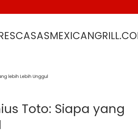
RESCASASMEXICANGRILL.C
ang lebih Lebih Unggul
nius Toto: Siapa yang
l