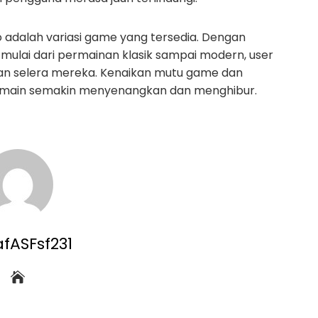
to adalah variasi game yang tersedia. Dengan
 mulai dari permainan klasik sampai modern, user
n selera mereka. Kenaikan mutu game dan
rmain semakin menyenangkan dan menghibur.
afASFsf231