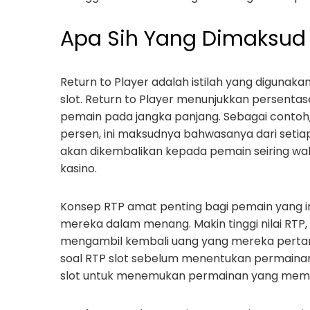
Apa Sih Yang Dimaksud 
Return to Player adalah istilah yang digunak
slot. Return to Player menunjukkan persentas
pemain pada jangka panjang. Sebagai contoh, j
persen, ini maksudnya bahwasanya dari setiap 
akan dikembalikan kepada pemain seiring wa
kasino.
Konsep RTP amat penting bagi pemain yang i
mereka dalam menang. Makin tinggi nilai RT
mengambil kembali uang yang mereka pertaru
soal RTP slot sebelum menentukan permainan
slot untuk menemukan permainan yang memili