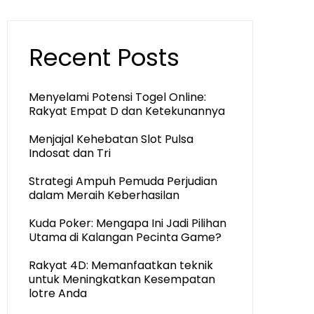
Recent Posts
Menyelami Potensi Togel Online:
Rakyat Empat D dan Ketekunannya
Menjajal Kehebatan Slot Pulsa
Indosat dan Tri
Strategi Ampuh Pemuda Perjudian
dalam Meraih Keberhasilan
Kuda Poker: Mengapa Ini Jadi Pilihan
Utama di Kalangan Pecinta Game?
Rakyat 4D: Memanfaatkan teknik
untuk Meningkatkan Kesempatan
lotre Anda