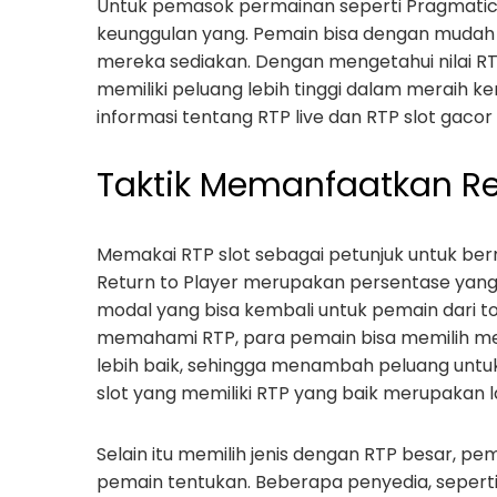
Untuk pemasok permainan seperti Pragmatic P
keunggulan yang. Pemain bisa dengan mudah 
mereka sediakan. Dengan mengetahui nilai 
memiliki peluang lebih tinggi dalam meraih
informasi tentang RTP live dan RTP slot gacor s
Taktik Memanfaatkan Ret
Memakai RTP slot sebagai petunjuk untuk berma
Return to Player merupakan persentase ya
modal yang bisa kembali untuk pemain dari t
memahami RTP, para pemain bisa memilih m
lebih baik, sehingga menambah peluang unt
slot yang memiliki RTP yang baik merupakan 
Selain itu memilih jenis dengan RTP besar, pe
pemain tentukan. Beberapa penyedia, seperti