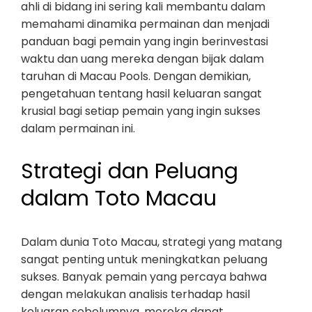
ahli di bidang ini sering kali membantu dalam
memahami dinamika permainan dan menjadi
panduan bagi pemain yang ingin berinvestasi
waktu dan uang mereka dengan bijak dalam
taruhan di Macau Pools. Dengan demikian,
pengetahuan tentang hasil keluaran sangat
krusial bagi setiap pemain yang ingin sukses
dalam permainan ini.
Strategi dan Peluang
dalam Toto Macau
Dalam dunia Toto Macau, strategi yang matang
sangat penting untuk meningkatkan peluang
sukses. Banyak pemain yang percaya bahwa
dengan melakukan analisis terhadap hasil
keluaran sebelumnya, mereka dapat