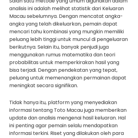
Salah satu metode yang umum digunakan dalam
analisis ini adalah melihat statistik dari Keluaran
Macau sebelumnya. Dengan mencatat angka-
angka yang telah dikeluarkan, pemain dapat
mencari tahu kombinasi yang mungkin memiliki
peluang lebih tinggi untuk muncul di pengeluaran
berikutnya. Selain itu, banyak penjudi juga
menggunakan rumus matematika dan teori
probabilitas untuk memperkirakan hasil yang
bisa terjadi. Dengan pendekatan yang tepat,
peluang untuk memenangkan permainan dapat
meningkat secara signifikan.
Tidak hanya itu, platform yang menyediakan
informasi tentang Toto Macau juga memberikan
update dan analisis mengenai hasil keluaran. Hal
ini penting agar pemain selalu mendapatkan
informasi terkini. Riset yang dilakukan oleh para