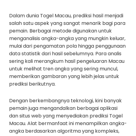
Dalam dunia Togel Macau, prediksi hasil menjadi
salah satu aspek yang sangat menarik bagi para
pemain. Berbagai metode digunakan untuk
menganalisis angka-angka yang mungkin keluar,
mulai dari pengamatan pola hingga penggunaan
data statistik dari hasil sebelumnya. Para analis
sering kali merangkum hasil pengeluaran Macau
untuk melihat tren angka yang sering muncul,
memberikan gambaran yang lebih jelas untuk
prediksi berikutnya.
Dengan berkembangnya teknologi, kini banyak
pemain juga mengandalkan berbagai aplikasi
dan situs web yang menyediakan prediksi Togel
Macau. Alat bermanfaat ini menampilkan angka-
angka berdasarkan algoritma yang kompleks,