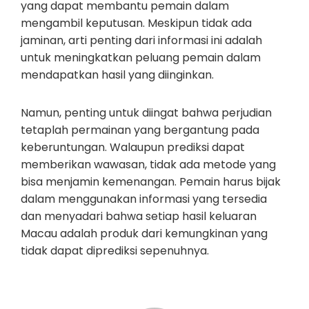
yang dapat membantu pemain dalam
mengambil keputusan. Meskipun tidak ada
jaminan, arti penting dari informasi ini adalah
untuk meningkatkan peluang pemain dalam
mendapatkan hasil yang diinginkan.
Namun, penting untuk diingat bahwa perjudian
tetaplah permainan yang bergantung pada
keberuntungan. Walaupun prediksi dapat
memberikan wawasan, tidak ada metode yang
bisa menjamin kemenangan. Pemain harus bijak
dalam menggunakan informasi yang tersedia
dan menyadari bahwa setiap hasil keluaran
Macau adalah produk dari kemungkinan yang
tidak dapat diprediksi sepenuhnya.