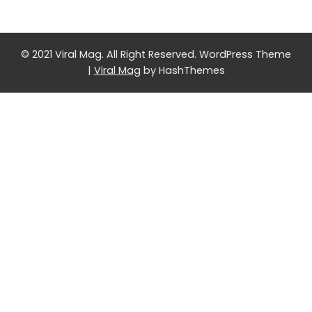
© 2021 Viral Mag. All Right Reserved.
WordPress Theme
|
Viral Mag
by HashThemes