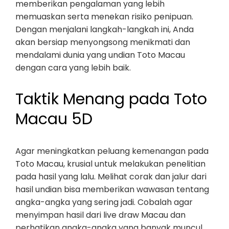
memberikan pengalaman yang lebih
memuaskan serta menekan risiko penipuan.
Dengan menjalani langkah-langkah ini, Anda
akan bersiap menyongsong menikmati dan
mendalami dunia yang undian Toto Macau
dengan cara yang lebih baik.
Taktik Menang pada Toto
Macau 5D
Agar meningkatkan peluang kemenangan pada
Toto Macau, krusial untuk melakukan penelitian
pada hasil yang lalu. Melihat corak dan jalur dari
hasil undian bisa memberikan wawasan tentang
angka-angka yang sering jadi. Cobalah agar
menyimpan hasil dari live draw Macau dan
perhatikan angka-angka yang banyak muncul.