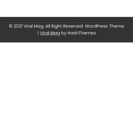
© 2021 Viral Mag. All Right Reserved.
WordPress Theme
|
Viral Mag
by HashThemes