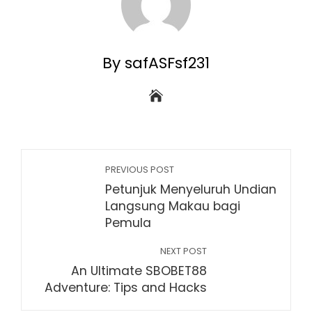
By safASFsf231
PREVIOUS POST
Petunjuk Menyeluruh Undian
Langsung Makau bagi
Pemula
NEXT POST
An Ultimate SBOBET88
Adventure: Tips and Hacks