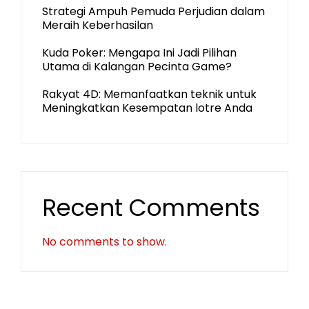
Strategi Ampuh Pemuda Perjudian dalam
Meraih Keberhasilan
Kuda Poker: Mengapa Ini Jadi Pilihan
Utama di Kalangan Pecinta Game?
Rakyat 4D: Memanfaatkan teknik untuk
Meningkatkan Kesempatan lotre Anda
Recent Comments
No comments to show.