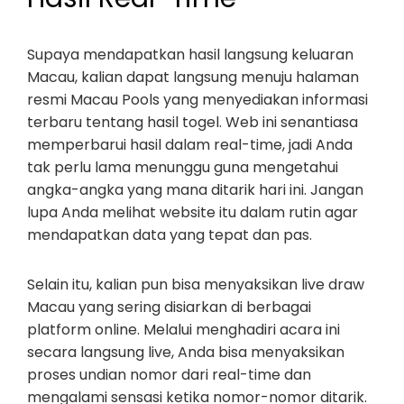
Supaya mendapatkan hasil langsung keluaran
Macau, kalian dapat langsung menuju halaman
resmi Macau Pools yang menyediakan informasi
terbaru tentang hasil togel. Web ini senantiasa
memperbarui hasil dalam real-time, jadi Anda
tak perlu lama menunggu guna mengetahui
angka-angka yang mana ditarik hari ini. Jangan
lupa Anda melihat website itu dalam rutin agar
mendapatkan data yang tepat dan pas.
Selain itu, kalian pun bisa menyaksikan live draw
Macau yang sering disiarkan di berbagai
platform online. Melalui menghadiri acara ini
secara langsung live, Anda bisa menyaksikan
proses undian nomor dari real-time dan
mengalami sensasi ketika nomor-nomor ditarik.