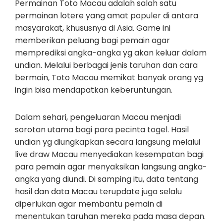
Permainan Toto Macau adalah salah satu
permainan lotere yang amat populer di antara
masyarakat, khususnya di Asia. Game ini
memberikan peluang bagi pemain agar
memprediksi angka-angka yg akan keluar dalam
undian. Melalui berbagai jenis taruhan dan cara
bermain, Toto Macau memikat banyak orang yg
ingin bisa mendapatkan keberuntungan.
Dalam sehari, pengeluaran Macau menjadi
sorotan utama bagi para pecinta togel. Hasil
undian yg diungkapkan secara langsung melalui
live draw Macau menyediakan kesempatan bagi
para pemain agar menyaksikan langsung angka-
angka yang diundi. Di samping itu, data tentang
hasil dan data Macau terupdate juga selalu
diperlukan agar membantu pemain di
menentukan taruhan mereka pada masa depan.