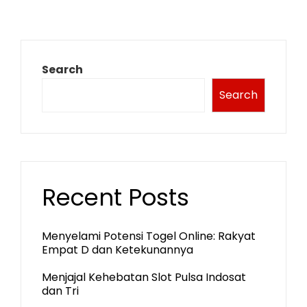
Search
Search
Recent Posts
Menyelami Potensi Togel Online: Rakyat
Empat D dan Ketekunannya
Menjajal Kehebatan Slot Pulsa Indosat
dan Tri