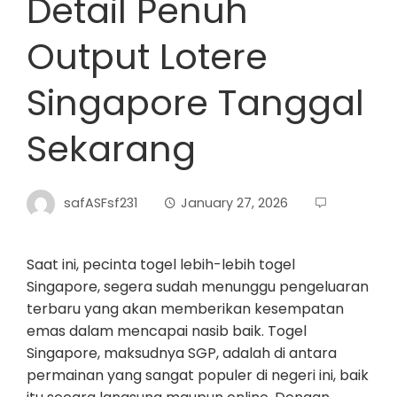
Detail Penuh
Output Lotere
Singapore Tanggal
Sekarang
safASFsf231
January 27, 2026
Saat ini, pecinta togel lebih-lebih togel
Singapore, segera sudah menunggu pengeluaran
terbaru yang akan memberikan kesempatan
emas dalam mencapai nasib baik. Togel
Singapore, maksudnya SGP, adalah di antara
permainan yang sangat populer di negeri ini, baik