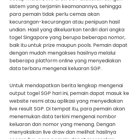
sistem yang terjamin keamanannya, sehingga
para pemain tidak perlu cemas akan
kecurangan-kecurangan atau penipuan hasil
undian. Hasil yang dikeluarkan terdiri dari angka
togel Singapore yang berupa beberapa nomor,
baik itu untuk prize maupun pools. Pemain dapat
dengan mudah mengakses hasilnya melalui
beberapa platform online yang menyediakan
data terbaru mengenai keluaran SGP.
Untuk mendapatkan berita lengkap mengenai
output togel SGP hari ini, pemain dapat masuk ke
website resmi atau aplikasi yang menyediakan
live result SGP. Di tempat itu, para pemain akan
menemukan data terkini mengenai nombor
keluaran dan nomor yang menang. Dengan
menyaksikan live draw dan melihat hasilnya