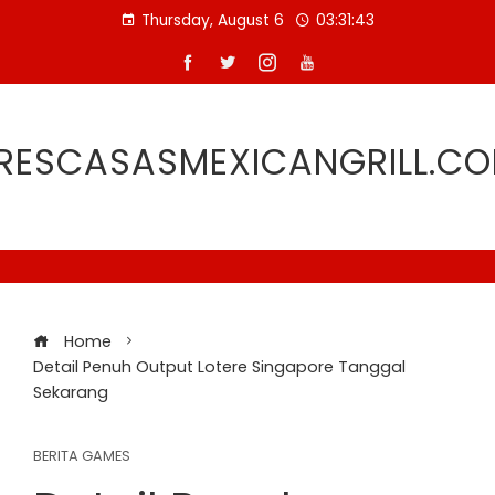
Skip
Thursday, August 6
03:31:44
to
content
RESCASASMEXICANGRILL.C
Home
Detail Penuh Output Lotere Singapore Tanggal
Sekarang
BERITA GAMES