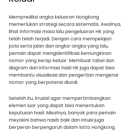
Memprediksi angka keluaran Hongkong
memerlukan strategi secara sistematis. Awalnya,
lihat informasi masa lalu pengeluaran HK yang
telah telah terjadi. Dengan cara mempelajari
pola serta jalan dari angka-angka yang lalu,
pemain dapat mengidentifikasi kemungkinan
nomor yang kerap keluar. Membuat tabel dan
diagram dari informasi hasil HK juga dapat bisa
membantu visualisasi dan pengertian mengenai
nomor yang berpotensi diundi.
Setelah itu, krusial agar mempertimbangkan
elemen luar yang dapat bisa menentukan
keputusan hasil. Misalnya, banyak para pemain
meyakini bahwa nasib baik dan intuisi juga
berperan berpengaruh dalam lotto Hongkong.