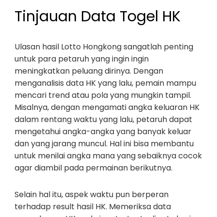
Tinjauan Data Togel HK
Ulasan hasil Lotto Hongkong sangatlah penting
untuk para petaruh yang ingin ingin
meningkatkan peluang dirinya. Dengan
menganalisis data HK yang lalu, pemain mampu
mencari trend atau pola yang mungkin tampil.
Misalnya, dengan mengamati angka keluaran HK
dalam rentang waktu yang lalu, petaruh dapat
mengetahui angka-angka yang banyak keluar
dan yang jarang muncul. Hal ini bisa membantu
untuk menilai angka mana yang sebaiknya cocok
agar diambil pada permainan berikutnya.
Selain hal itu, aspek waktu pun berperan
terhadap result hasil HK. Memeriksa data