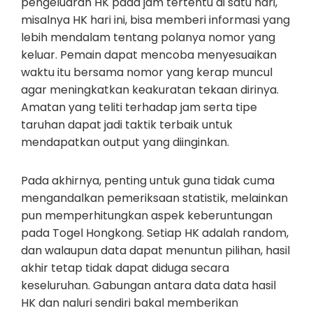
pengeluaran HK pada jam tertentu di satu hari,
misalnya HK hari ini, bisa memberi informasi yang
lebih mendalam tentang polanya nomor yang
keluar. Pemain dapat mencoba menyesuaikan
waktu itu bersama nomor yang kerap muncul
agar meningkatkan keakuratan tekaan dirinya.
Amatan yang teliti terhadap jam serta tipe
taruhan dapat jadi taktik terbaik untuk
mendapatkan output yang diinginkan.
Pada akhirnya, penting untuk guna tidak cuma
mengandalkan pemeriksaan statistik, melainkan
pun memperhitungkan aspek keberuntungan
pada Togel Hongkong. Setiap HK adalah random,
dan walaupun data dapat menuntun pilihan, hasil
akhir tetap tidak dapat diduga secara
keseluruhan. Gabungan antara data data hasil
HK dan naluri sendiri bakal memberikan