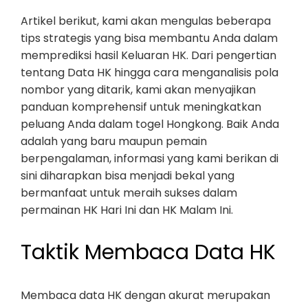
Artikel berikut, kami akan mengulas beberapa
tips strategis yang bisa membantu Anda dalam
memprediksi hasil Keluaran HK. Dari pengertian
tentang Data HK hingga cara menganalisis pola
nombor yang ditarik, kami akan menyajikan
panduan komprehensif untuk meningkatkan
peluang Anda dalam togel Hongkong. Baik Anda
adalah yang baru maupun pemain
berpengalaman, informasi yang kami berikan di
sini diharapkan bisa menjadi bekal yang
bermanfaat untuk meraih sukses dalam
permainan HK Hari Ini dan HK Malam Ini.
Taktik Membaca Data HK
Membaca data HK dengan akurat merupakan