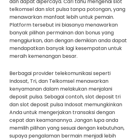
dan dapat dipercaya. Cari tahu mengenai slot
telkomsel dan slot pulsa tanpa potongan, yang
menawarkan manfaat lebih untuk pemain.
Platform tersebut ini biasanya menawarkan
banyak pilihan permainan dan bonus yang
menggiurkan, dan dengan demikian anda dapat
mendapatkan banyak lagi kesempatan untuk
meraih kemenangan besar.
Berbagai provider telekomunikasi seperti
Indosat, Tri, dan Telkomsel menawarkan
kenyamanan dalam melakukan menjalani
deposit pulsa. Sebagai contoh, slot deposit tri
dan slot deposit pulsa Indosat memungkinkan
Anda untuk mengerjakan transaksi dengan
cepat dan keamanannya. Jangan lupa anda
memilih pilihan yang sesuai dengan kebutuhan,
supaya pengalaman bermain menjadi lebih