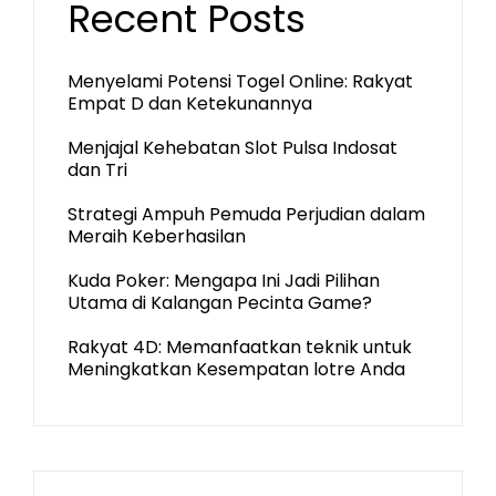
Recent Posts
Menyelami Potensi Togel Online: Rakyat
Empat D dan Ketekunannya
Menjajal Kehebatan Slot Pulsa Indosat
dan Tri
Strategi Ampuh Pemuda Perjudian dalam
Meraih Keberhasilan
Kuda Poker: Mengapa Ini Jadi Pilihan
Utama di Kalangan Pecinta Game?
Rakyat 4D: Memanfaatkan teknik untuk
Meningkatkan Kesempatan lotre Anda