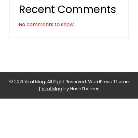
Recent Comments
No comments to show.
© 2021 Viral Mag. All Right Reserved.
WordPress Theme
|
Viral Mag
by HashThemes