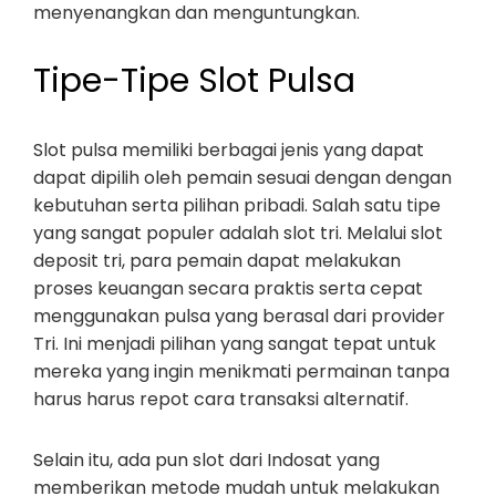
menyenangkan dan menguntungkan.
Tipe-Tipe Slot Pulsa
Slot pulsa memiliki berbagai jenis yang dapat
dapat dipilih oleh pemain sesuai dengan dengan
kebutuhan serta pilihan pribadi. Salah satu tipe
yang sangat populer adalah slot tri. Melalui slot
deposit tri, para pemain dapat melakukan
proses keuangan secara praktis serta cepat
menggunakan pulsa yang berasal dari provider
Tri. Ini menjadi pilihan yang sangat tepat untuk
mereka yang ingin menikmati permainan tanpa
harus harus repot cara transaksi alternatif.
Selain itu, ada pun slot dari Indosat yang
memberikan metode mudah untuk melakukan