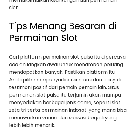
slot.
Tips Menang Besaran di
Permainan Slot
Cari platform permainan slot pulsa itu dipercaya
adalah langkah awal untuk menambah peluang
mendapatkan banyak. Pastikan platform itu
Anda pilih mempunyai lisensi resmi dan banyak
testimoni positif dari pemain pemain lain. Situs
permainan slot pulsa itu terjamin akan mampu
menyediakan berbagai jenis game, seperti slot
zeta tri serta permainan indosat, yang mana bisa
menawarkan variasi dan sensasi berjudi yang
lebih lebih menarik.