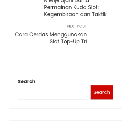
Menjelajahi Dunia
Permainan Kuda Slot:
Kegembiraan dan Taktik
NEXT POST
Cara Cerdas Menggunakan
Slot Top-Up Tri
Search
Search