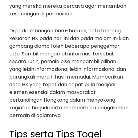
yang mereka mereka percaya agar menambah
kesenangan di permainan.
Di perkembangan baru-baru ini, data tentang
keluaran HK pada hari ini dan pada malam ini kian
gampang diambil oleh beberapa penggemar
toto. Sambil mengamati informasi tersebut
secara rutin, pemain bisa mengambil pilihan
yang lebih informasional lebih informasional dan
barangkali meraih hasil memadai. Memberikan
data HK yang tepat dan cepat pula menjadi
elemen esensial dalam masyarakat
pertandingan Hongkong dalam menyokong
kegiatan berjudi serta memperbaiki pengalaman
bermain di dalamnya.
Tips serta Tips Togel