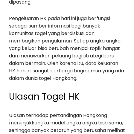
dipasang.
Pengeluaran HK pada hari ini juga berfungsi
sebagai sumber informasi bagi banyak
komunitas togel yang berdiskusi dan
membagikan pengalaman. Setiap angka angka
yang keluar bisa berubah menjadi topik hangat
dan menawarkan peluang bagi strategi baru
dalam bermain. Oleh karena itu, data keluaran
HK hari ini sangat berharga bagi semua yang ada
dalam dunia togel Hongkong.
Ulasan Togel HK
Ulasan terhadap pertandingan Hongkong
menunjukkan jika model angka angka bisa sama,
sehingga banyak petaruh yang berusaha melihat