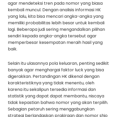
agar mendeteksi tren pada nomor yang biasa
kembali muncul. Dengan analisis informasi HK
yang lalu, kita bisa mencari angka-angka yang
memiliki probabilitas lebih besar untuk kembali
lagi. Beberapa judi sering mengandalkan pilihan
sendiri kepada angka-angka tersebut agar
memperbesar kesempatan meraih hasil yang
baik.
Selain itu ulasannya pola keluaran, penting sedikit
banyak agar menghargai faktor luck yang bisa
digerakkan. Pertandingan HK dikenal dengan
karakteristiknya yang tidak menentu, oleh
karena itu sekalipun tersedia informasi dan
statistik yang dapat dapat membantu, niscaya
tidak kepastian bahwa nomor yang akan terpilih.
Sebagian petaruh sering menggabungkan
strategi berlandaskan prakiraan dan nomor shio