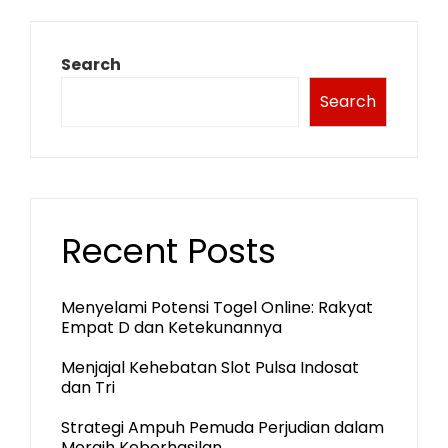
Search
Search
Recent Posts
Menyelami Potensi Togel Online: Rakyat
Empat D dan Ketekunannya
Menjajal Kehebatan Slot Pulsa Indosat
dan Tri
Strategi Ampuh Pemuda Perjudian dalam
Meraih Keberhasilan