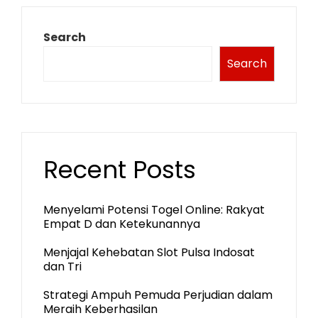
Search
Search
Recent Posts
Menyelami Potensi Togel Online: Rakyat
Empat D dan Ketekunannya
Menjajal Kehebatan Slot Pulsa Indosat
dan Tri
Strategi Ampuh Pemuda Perjudian dalam
Meraih Keberhasilan