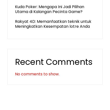
Kuda Poker: Mengapa Ini Jadi Pilihan
Utama di Kalangan Pecinta Game?
Rakyat 4D: Memanfaatkan teknik untuk
Meningkatkan Kesempatan lotre Anda
Recent Comments
No comments to show.