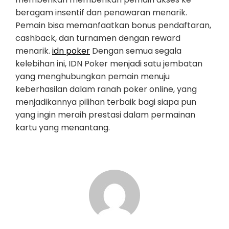
beragam insentif dan penawaran menarik.
Pemain bisa memanfaatkan bonus pendaftaran,
cashback, dan turnamen dengan reward
menarik.
idn poker
Dengan semua segala
kelebihan ini, IDN Poker menjadi satu jembatan
yang menghubungkan pemain menuju
keberhasilan dalam ranah poker online, yang
menjadikannya pilihan terbaik bagi siapa pun
yang ingin meraih prestasi dalam permainan
kartu yang menantang.