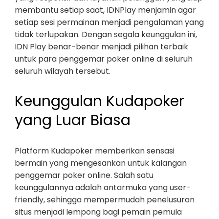
membantu setiap saat, IDNPlay menjamin agar
setiap sesi permainan menjadi pengalaman yang
tidak terlupakan. Dengan segala keunggulan ini,
IDN Play benar-benar menjadi pilihan terbaik
untuk para penggemar poker online di seluruh
seluruh wilayah tersebut.
Keunggulan Kudapoker
yang Luar Biasa
Platform Kudapoker memberikan sensasi
bermain yang mengesankan untuk kalangan
penggemar poker online. Salah satu
keunggulannya adalah antarmuka yang user-
friendly, sehingga mempermudah penelusuran
situs menjadi lempong bagi pemain pemula