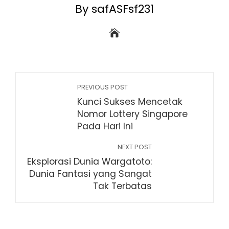
By safASFsf231
PREVIOUS POST
Kunci Sukses Mencetak
Nomor Lottery Singapore
Pada Hari Ini
NEXT POST
Eksplorasi Dunia Wargatoto:
Dunia Fantasi yang Sangat
Tak Terbatas