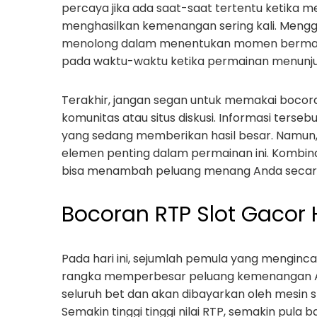
percaya jika ada saat-saat tertentu ketika 
menghasilkan kemenangan sering kali. Menggun
menolong dalam menentukan momen bermain yan
pada waktu-waktu ketika permainan menunjukk
Terakhir, jangan segan untuk memakai bocoran
komunitas atau situs diskusi. Informasi ter
yang sedang memberikan hasil besar. Namun,
elemen penting dalam permainan ini. Kombina
bisa menambah peluang menang Anda secara 
Bocoran RTP Slot Gacor H
Pada hari ini, sejumlah pemula yang menginca
rangka memperbesar peluang kemenangan Anda
seluruh bet dan akan dibayarkan oleh mesin 
Semakin tinggi tinggi nilai RTP, semakin pul