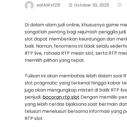
safASFsf231
October 30, 2025
Di dalam alam judi online, khususnya game mesi
sangatlah penting bagi sejumlah penggila ju
slot dapat memberikan keuntungan dan men
baik. Namun, fenomena ini tidak selalu sederh
RTP live, rahasia RTP mesin slot, serta RTP m
memilih pilihan yang tepat.
Tulisan ini akan membahas lebih dalam soal RT
slot pragmatic yang terkenal hingga kabar te
juga akan mengungkap misteri di balik RTP live
penjudi.
bocoran rtp slot
Dengan memiliki pen
yang lebih cerdas bijaksana saat bermain da
telusuri menelusuri bersama informasi yang 
RTP slot.