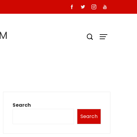
OM
Search
Search