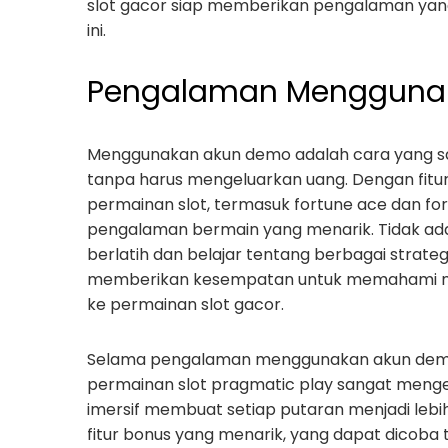
slot gacor siap memberikan pengalaman yan
ini.
Pengalaman Mengguna
Menggunakan akun demo adalah cara yang san
tanpa harus mengeluarkan uang. Dengan fitur 
permainan slot, termasuk fortune ace dan f
pengalaman bermain yang menarik. Tidak ad
berlatih dan belajar tentang berbagai strateg
memberikan kesempatan untuk memahami me
ke permainan slot gacor.
Selama pengalaman menggunakan akun demo
permainan slot pragmatic play sangat menge
imersif membuat setiap putaran menjadi leb
fitur bonus yang menarik, yang dapat dicoba