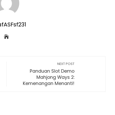
afASFsf231
NEXT POST
Panduan Slot Demo
Mahjong Ways 2:
Kemenangan Menanti!