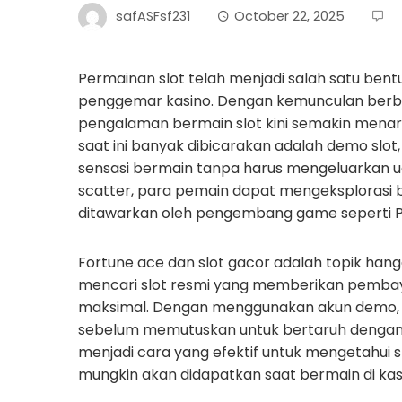
safASFsf231
October 22, 2025
Permainan slot telah menjadi salah satu bent
penggemar kasino. Dengan kemunculan berbag
pengalaman bermain slot kini semakin menar
saat ini banyak dibicarakan adalah demo sl
sensasi bermain tanpa harus mengeluarkan ua
scatter, para pemain dapat mengeksplorasi 
ditawarkan oleh pengembang game seperti P
Fortune ace dan slot gacor adalah topik hang
mencari slot resmi yang memberikan pembay
maksimal. Dengan menggunakan akun demo, 
sebelum memutuskan untuk bertaruh dengan
menjadi cara yang efektif untuk mengetahui 
mungkin akan didapatkan saat bermain di kas