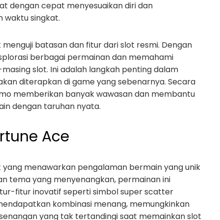
at dengan cepat menyesuaikan diri dan
waktu singkat.
nguji batasan dan fitur dari slot resmi. Dengan
splorasi berbagai permainan dan memahami
-masing slot. Ini adalah langkah penting dalam
kan diterapkan di game yang sebenarnya. Secara
 demo memberikan banyak wawasan dan membantu
in dengan taruhan nyata.
rtune Ace
lot yang menawarkan pengalaman bermain yang unik
an tema yang menyenangkan, permainan ini
r-fitur inovatif seperti simbol super scatter
 mendapatkan kombinasi menang, memungkinkan
enangan yang tak tertandingi saat memainkan slot