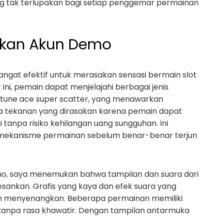
g tak terlupakan bagi setiap penggemar permainan
kan Akun Demo
gat efektif untuk merasakan sensasi bermain slot
ini, pemain dapat menjelajahi berbagai jenis
ortune ace super scatter, yang menawarkan
a tekanan yang dirasakan karena pemain dapat
i tanpa risiko kehilangan uang sungguhan. Ini
kanisme permainan sebelum benar-benar terjun
, saya menemukan bahwa tampilan dan suara dari
sankan. Grafis yang kaya dan efek suara yang
ih menyenangkan. Beberapa permainan memiliki
 tanpa rasa khawatir. Dengan tampilan antarmuka