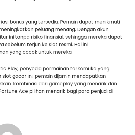
riasi bonus yang tersedia. Pemain dapat menikmati
ng meningkatkan peluang menang. Dengan akun
 ini tanpa risiko finansial, sehingga mereka dapat
belum terjun ke slot resmi. Hal ini
an yang cocok untuk mereka.
matic Play, penyedia permainan terkemuka yang
 slot gacor ini, pemain dijamin mendapatkan
kkan. Kombinasi dari gameplay yang menarik dan
rtune Ace pilihan menarik bagi para penjudi di