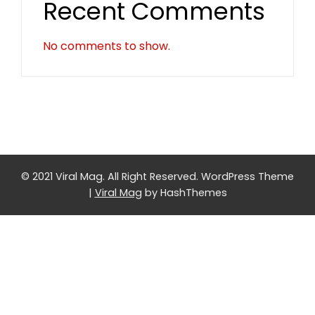
Recent Comments
No comments to show.
© 2021 Viral Mag. All Right Reserved.
WordPress Theme
|
Viral Mag
by HashThemes