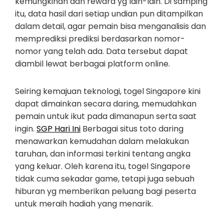
kemungkinan dan reward yg lain-lain. Di samping
itu, data hasil dari setiap undian pun ditampilkan
dalam detail, agar pemain bisa menganalisis dan
memprediksi prediksi berdasarkan nomor-
nomor yang telah ada. Data tersebut dapat
diambil lewat berbagai platform online.
Seiring kemajuan teknologi, togel Singapore kini
dapat dimainkan secara daring, memudahkan
pemain untuk ikut pada dimanapun serta saat
ingin.
SGP Hari Ini
Berbagai situs toto daring
menawarkan kemudahan dalam melakukan
taruhan, dan informasi terkini tentang angka
yang keluar. Oleh karena itu, togel Singapore
tidak cuma sekadar game, tetapi juga sebuah
hiburan yg memberikan peluang bagi peserta
untuk meraih hadiah yang menarik.