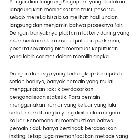
Pengundian langsung Singapore yang diadakan
langsung kian meningkatkan trust peserta,
sebab mereka bisa bisa melihat hasil undian
langsung dan menjamin bahwa prosesnya fair.
Dengan banyaknya platform lottery daring yang
memberikan informasi output dan perkiraan,
peserta sekarang bisa membuat keputusan
yang lebih cermat dalam memilih angka.
Dengan data sgp yang terlengkap dan update
setiap harinya, banyak pemain yang mulai
menggunakan taktik berdasarkan
penganalisaan statistik. Para pemain
menggunakan nomor yang keluar yang lalu
untuk memilih angka yang dinilai akan segera
keluar. Fenomena ini membuktikan bahwa
pemain tidak hanya bertindak berdasarkan
insting, tetapi juga memanfaatkan metode yang