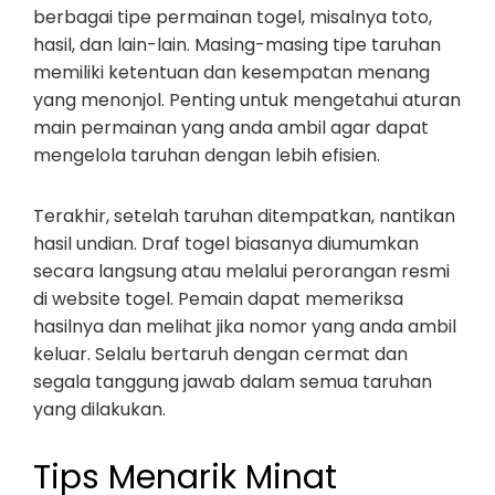
berbagai tipe permainan togel, misalnya toto,
hasil, dan lain-lain. Masing-masing tipe taruhan
memiliki ketentuan dan kesempatan menang
yang menonjol. Penting untuk mengetahui aturan
main permainan yang anda ambil agar dapat
mengelola taruhan dengan lebih efisien.
Terakhir, setelah taruhan ditempatkan, nantikan
hasil undian. Draf togel biasanya diumumkan
secara langsung atau melalui perorangan resmi
di website togel. Pemain dapat memeriksa
hasilnya dan melihat jika nomor yang anda ambil
keluar. Selalu bertaruh dengan cermat dan
segala tanggung jawab dalam semua taruhan
yang dilakukan.
Tips Menarik Minat