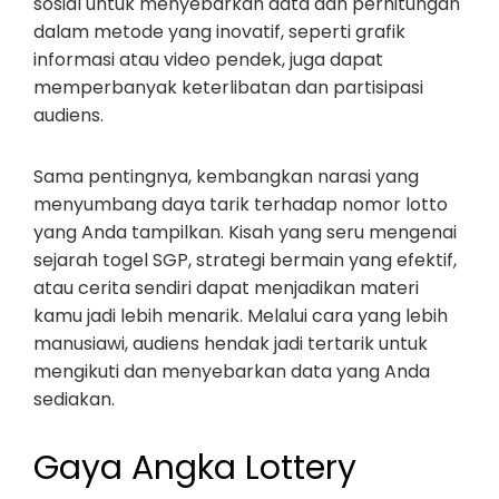
sosial untuk menyebarkan data dan perhitungan
dalam metode yang inovatif, seperti grafik
informasi atau video pendek, juga dapat
memperbanyak keterlibatan dan partisipasi
audiens.
Sama pentingnya, kembangkan narasi yang
menyumbang daya tarik terhadap nomor lotto
yang Anda tampilkan. Kisah yang seru mengenai
sejarah togel SGP, strategi bermain yang efektif,
atau cerita sendiri dapat menjadikan materi
kamu jadi lebih menarik. Melalui cara yang lebih
manusiawi, audiens hendak jadi tertarik untuk
mengikuti dan menyebarkan data yang Anda
sediakan.
Gaya Angka Lottery