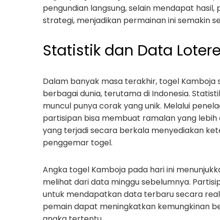
pengundian langsung, selain mendapat hasil
strategi, menjadikan permainan ini semakin ser
Statistik dan Data Lote
Dalam banyak masa terakhir, togel Kamboja 
berbagai dunia, terutama di Indonesia. Stati
muncul punya corak yang unik. Melalui pene
partisipan bisa membuat ramalan yang lebih 
yang terjadi secara berkala menyediakan k
penggemar togel.
Angka togel Kamboja pada hari ini menunju
melihat dari data minggu sebelumnya. Partis
untuk mendapatkan data terbaru secara real-t
pemain dapat meningkatkan kemungkinan be
angka tertentu.