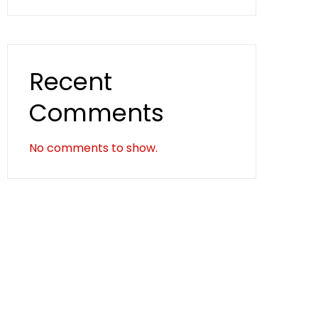
Recent
Comments
No comments to show.