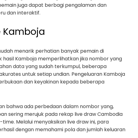
, pemain juga dapat berbagi pengalaman dan
u dan interaktif.
re Kamboja
sudah menarik perhatian banyak pemain di
stik hasil Kamboja memperlihatkan jika nombor yang
laahan data yang sudah terkumpul, beberapa
akurates untuk setiap undian. Pengeluaran Kamboja
eterbukaan dan keyakinan kepada beberapa
kkan bahwa ada perbedaan dalam nombor yang,
ipan sering merujuk pada rekap live draw Cambodia
ime. Melalui menyaksikan live draw ini, para
rhasil dengan memahami pola dan jumlah keluaran