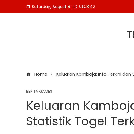
Skip
Saturday, August 8
01:03:42
to
content
T
Home
Keluaran Kamboja: Info Terkini dan St
BERITA GAMES
Keluaran Kamboja:
Statistik Togel Terk