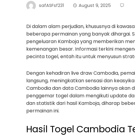
safASFsf231
August 9, 2025
Di dalam alam perjudian, khususnya di kawasa
beberapa permainan yang banyak dihargai. S
pengeluaran Kamboja yang memberikan me
kemenangan besar. Informasi terkini mengena
pecinta togel, entah itu untuk menyusun str
Dengan kehadiran live draw Cambodia, pemai
langsung, meningkatkan sensasi dan keasyikan
Cambodia dan data Cambodia lainnya akan d
penggemar togel dalam mengikuti update dan
dan statistik dari hasil Kamboja, diharap b
permainan ini.
Hasil Togel Cambodia T