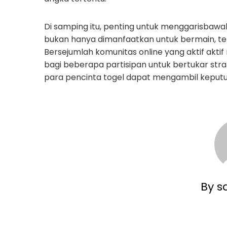
Di samping itu, penting untuk menggarisbaw
bukan hanya dimanfaatkan untuk bermain, tetapi
Bersejumlah komunitas online yang aktif aktif
bagi beberapa partisipan untuk bertukar stra
para pencinta togel dapat mengambil keputus
By s