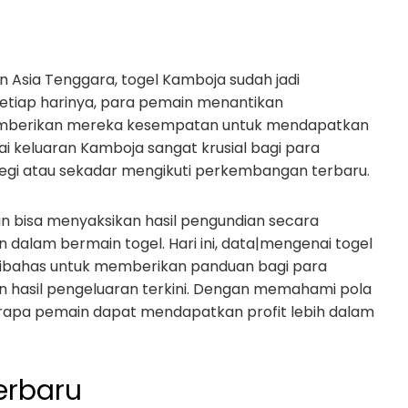
n Asia Tenggara, togel Kamboja sudah jadi
etiap harinya, para pemain menantikan
mberikan mereka kesempatan untuk mendapatkan
i keluaran Kamboja sangat krusial bagi para
ategi atau sekadar mengikuti perkembangan terbaru.
n bisa menyaksikan hasil pengundian secara
 dalam bermain togel. Hari ini, data|mengenai togel
ibahas untuk memberikan panduan bagi para
 hasil pengeluaran terkini. Dengan memahami pola
eberapa pemain dapat mendapatkan profit lebih dalam
erbaru