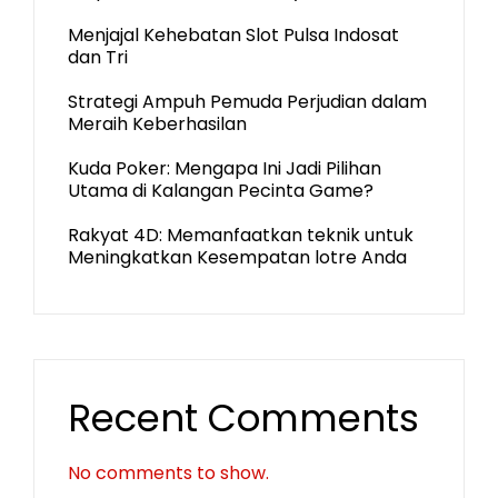
Menjajal Kehebatan Slot Pulsa Indosat
dan Tri
Strategi Ampuh Pemuda Perjudian dalam
Meraih Keberhasilan
Kuda Poker: Mengapa Ini Jadi Pilihan
Utama di Kalangan Pecinta Game?
Rakyat 4D: Memanfaatkan teknik untuk
Meningkatkan Kesempatan lotre Anda
Recent Comments
No comments to show.