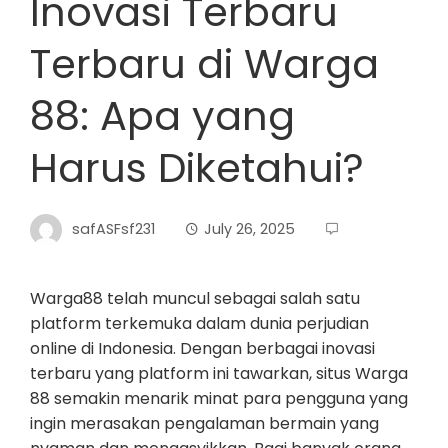
Inovasi Terbaru
Terbaru di Warga
88: Apa yang
Harus Diketahui?
safASFsf231
July 26, 2025
Warga88 telah muncul sebagai salah satu
platform terkemuka dalam dunia perjudian
online di Indonesia. Dengan berbagai inovasi
terbaru yang platform ini tawarkan, situs Warga
88 semakin menarik minat para pengguna yang
ingin merasakan pengalaman bermain yang