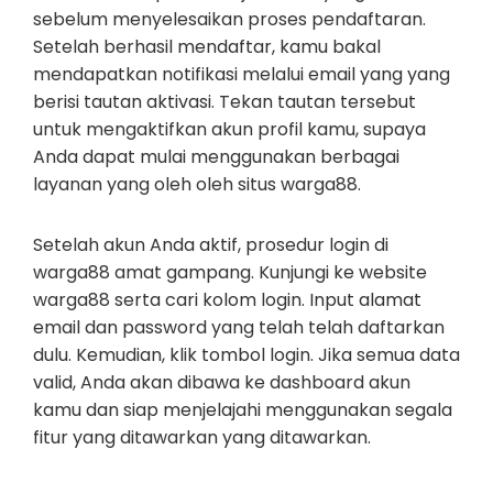
sebelum menyelesaikan proses pendaftaran.
Setelah berhasil mendaftar, kamu bakal
mendapatkan notifikasi melalui email yang yang
berisi tautan aktivasi. Tekan tautan tersebut
untuk mengaktifkan akun profil kamu, supaya
Anda dapat mulai menggunakan berbagai
layanan yang oleh oleh situs warga88.
Setelah akun Anda aktif, prosedur login di
warga88 amat gampang. Kunjungi ke website
warga88 serta cari kolom login. Input alamat
email dan password yang telah telah daftarkan
dulu. Kemudian, klik tombol login. Jika semua data
valid, Anda akan dibawa ke dashboard akun
kamu dan siap menjelajahi menggunakan segala
fitur yang ditawarkan yang ditawarkan.