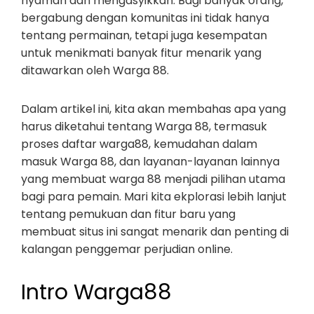
nyaman dan mengasyikkan. Bagi banyak orang,
bergabung dengan komunitas ini tidak hanya
tentang permainan, tetapi juga kesempatan
untuk menikmati banyak fitur menarik yang
ditawarkan oleh Warga 88.
Dalam artikel ini, kita akan membahas apa yang
harus diketahui tentang Warga 88, termasuk
proses daftar warga88, kemudahan dalam
masuk Warga 88, dan layanan-layanan lainnya
yang membuat warga 88 menjadi pilihan utama
bagi para pemain. Mari kita ekplorasi lebih lanjut
tentang pemukuan dan fitur baru yang
membuat situs ini sangat menarik dan penting di
kalangan penggemar perjudian online.
Intro Warga88