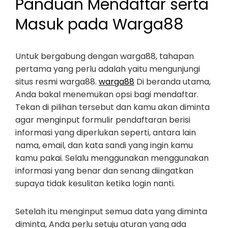
Panduan Mendaftar serta
Masuk pada Warga88
Untuk bergabung dengan warga88, tahapan
pertama yang perlu adalah yaitu mengunjungi
situs resmi warga88.
warga88
Di beranda utama,
Anda bakal menemukan opsi bagi mendaftar.
Tekan di pilihan tersebut dan kamu akan diminta
agar menginput formulir pendaftaran berisi
informasi yang diperlukan seperti, antara lain
nama, email, dan kata sandi yang ingin kamu
kamu pakai. Selalu menggunakan menggunakan
informasi yang benar dan senang diingatkan
supaya tidak kesulitan ketika login nanti.
Setelah itu menginput semua data yang diminta
diminta, Anda perlu setuju aturan yang ada