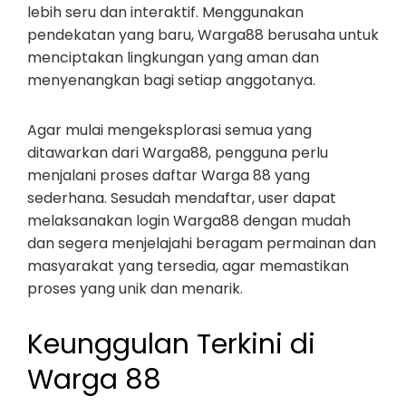
lebih seru dan interaktif. Menggunakan
pendekatan yang baru, Warga88 berusaha untuk
menciptakan lingkungan yang aman dan
menyenangkan bagi setiap anggotanya.
Agar mulai mengeksplorasi semua yang
ditawarkan dari Warga88, pengguna perlu
menjalani proses daftar Warga 88 yang
sederhana. Sesudah mendaftar, user dapat
melaksanakan login Warga88 dengan mudah
dan segera menjelajahi beragam permainan dan
masyarakat yang tersedia, agar memastikan
proses yang unik dan menarik.
Keunggulan Terkini di
Warga 88