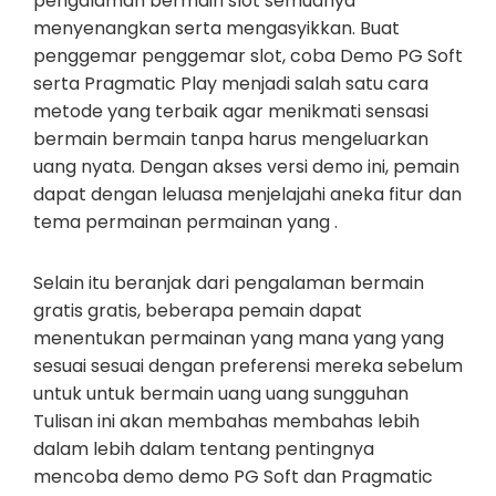
pengalaman bermain slot semuanya
menyenangkan serta mengasyikkan. Buat
penggemar penggemar slot, coba Demo PG Soft
serta Pragmatic Play menjadi salah satu cara
metode yang terbaik agar menikmati sensasi
bermain bermain tanpa harus mengeluarkan
uang nyata. Dengan akses versi demo ini, pemain
dapat dengan leluasa menjelajahi aneka fitur dan
tema permainan permainan yang .
Selain itu beranjak dari pengalaman bermain
gratis gratis, beberapa pemain dapat
menentukan permainan yang mana yang yang
sesuai sesuai dengan preferensi mereka sebelum
untuk untuk bermain uang uang sungguhan
Tulisan ini akan membahas membahas lebih
dalam lebih dalam tentang pentingnya
mencoba demo demo PG Soft dan Pragmatic