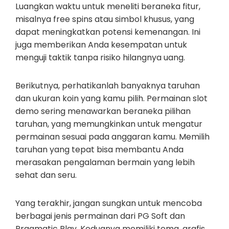
Luangkan waktu untuk meneliti beraneka fitur,
misalnya free spins atau simbol khusus, yang
dapat meningkatkan potensi kemenangan. Ini
juga memberikan Anda kesempatan untuk
menguji taktik tanpa risiko hilangnya uang.
Berikutnya, perhatikanlah banyaknya taruhan
dan ukuran koin yang kamu pilih. Permainan slot
demo sering menawarkan beraneka pilihan
taruhan, yang memungkinkan untuk mengatur
permainan sesuai pada anggaran kamu. Memilih
taruhan yang tepat bisa membantu Anda
merasakan pengalaman bermain yang lebih
sehat dan seru.
Yang terakhir, jangan sungkan untuk mencoba
berbagai jenis permainan dari PG Soft dan
Pragmatic Play. Keduanya memiliki tema, grafis,