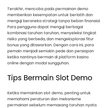
Terakhir, mencoba pada permainan demo
memberikan kesempatan untuk berlatih dan
menguji beraneka strategi tanpa beban finansial.
Para pengguna dapat menguji berbagai
kombinasi taruhan taruhan, menyeleksi tingkat
risiko yang berbeda, dan mengeksplorasi fitur
bonus yang ditawarkan. Dengan cara ini, para
pemain menjadi semakin pede dan persiapan
ketika nantinya bermain di platform kasino
online dengan modal sungguhan.
Tips Bermain Slot Demo
Ketika memainkan slot demo, penting untuk
memahami peraturan dan mekanisme
permainan sebelum memasang taruhan nyata.