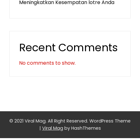
Meningkatkan Kesempatan lotre Anda
Recent Comments
No comments to show.
© 2021 Viral Mag. All Right Reserved.
WordPress Theme
|
Viral Mag
by HashThemes