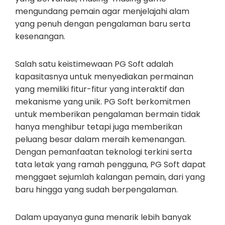
mengundang pemain agar menjelajahi alam
yang penuh dengan pengalaman baru serta
kesenangan.
Salah satu keistimewaan PG Soft adalah
kapasitasnya untuk menyediakan permainan
yang memiliki fitur-fitur yang interaktif dan
mekanisme yang unik. PG Soft berkomitmen
untuk memberikan pengalaman bermain tidak
hanya menghibur tetapi juga memberikan
peluang besar dalam meraih kemenangan.
Dengan pemanfaatan teknologi terkini serta
tata letak yang ramah pengguna, PG Soft dapat
menggaet sejumlah kalangan pemain, dari yang
baru hingga yang sudah berpengalaman.
Dalam upayanya guna menarik lebih banyak