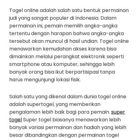
Togel online adalah salah satu bentuk permainan
judi yang sangat populer di Indonesia. Dalam
permainan ini, pemain memilih angka-angka
tertentu dengan harapan bahwa angka-angka
tersebut akan muncul di hasil undian. Togel online
menawarkan kemudahan akses karena bisa
dimainkan melalui perangkat elektronik seperti
smartphone atau komputer, sehingga lebih
banyak orang bisa ikut berpartisipasi tanpa
harus mengunjungi lokasi fisik.
Salah satu yang dikenal dalam dunia togel online
adalah supertogel, yang memberikan
pengalaman lebih baik bagi para pemain.
super
togel
Super togel biasanya menawarkan lebih
banyak variasi permainan dan hadiah yang lebih
besar dibandingkan dengan permainan togel