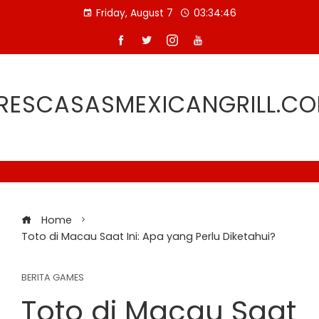
Skip
Friday, August 7
03:34:46
to
content
RESCASASMEXICANGRILL.C
Home
Toto di Macau Saat Ini: Apa yang Perlu Diketahui?
BERITA GAMES
Toto di Macau Saat