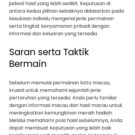
jadwal hasil yang lebih sedikit. Keputusan di
antara kedua pilihan sebaiknya didasarkan pada
kesukaan individu mengenai jenis permainan
serta tingkat kenyamanan pribadi dengan
informasi dan keluaran yang tersedia .
Saran serta Taktik
Bermain
Sebelum memulai permainan lotto macau,
krusial untuk memahami sejumlah jenis
pertaruhan yang tersedia. Anda perlu familiar
dengan informasi macau dan hasil macau untuk
meningkatkan kemungkinan meraih hadiah.
Melalui memahami pola hasil sebelumnya, Anda
dapat membuat keputusan yang lebih baik