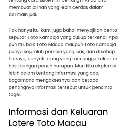
tentang cara sistem ini berfungsi, Anda bisa
membuat pilihan yang lebih cerdas dalam
bermain judi.
Tak hanya itu, kami juga bakal menyajikan berita
seputar Toto Kamboja yang cukup terkenal. Apa
pun itu, baik Toto Macao maupun Toto Kamboja
punya sejumlah pemain yang luas, dan di setiap
harinya, banyak orang yang menunggu keluaran
hasil dengan penuh harapan. Mari kita ekplorasi
lebih dalam tentang informasi yang ada,
bagaimana mengaksesnya, dan betapa
pentingnya informasi tersebut untuk pencinta
togel.
Informasi dan Keluaran
Lotere Toto Macau