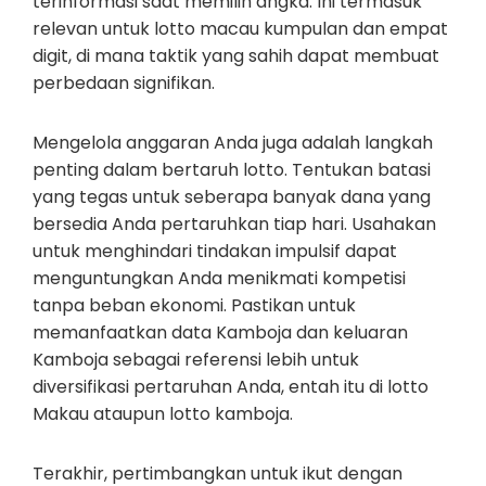
terinformasi saat memilih angka. Ini termasuk
relevan untuk lotto macau kumpulan dan empat
digit, di mana taktik yang sahih dapat membuat
perbedaan signifikan.
Mengelola anggaran Anda juga adalah langkah
penting dalam bertaruh lotto. Tentukan batasi
yang tegas untuk seberapa banyak dana yang
bersedia Anda pertaruhkan tiap hari. Usahakan
untuk menghindari tindakan impulsif dapat
menguntungkan Anda menikmati kompetisi
tanpa beban ekonomi. Pastikan untuk
memanfaatkan data Kamboja dan keluaran
Kamboja sebagai referensi lebih untuk
diversifikasi pertaruhan Anda, entah itu di lotto
Makau ataupun lotto kamboja.
Terakhir, pertimbangkan untuk ikut dengan