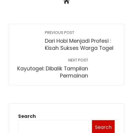
PREVIOUS POST
Dari Hobi Menjadi Profesi :
Kisah Sukses Warga Togel
NEXT POST
Kayutogel: Dibalik Tampilan
Permainan
Search
Search